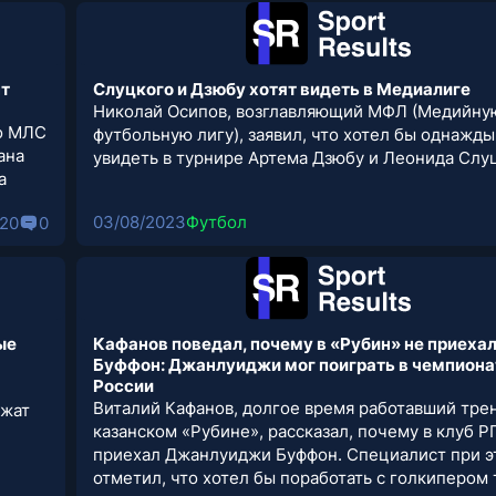
нт
Слуцкого и Дзюбу хотят видеть в Медиалиге
Николай Осипов, возглавляющий МФЛ (Медийну
то МЛС
футбольную лигу), заявил, что хотел бы однажды
ана
увидеть в турнире Артема Дзюбу и Леонида Слу
а
03/08/2023
Футбол
20
0
ые
Кафанов поведал, почему в «Рубин» не приеха
Буффон: Джанлуиджи мог поиграть в чемпиона
России
Виталий Кафанов, долгое время работавший тре
лжат
казанском «Рубине», рассказал, почему в клуб Р
приехал Джанлуиджи Буффон. Специалист при э
отметил, что хотел бы поработать с голкипером 