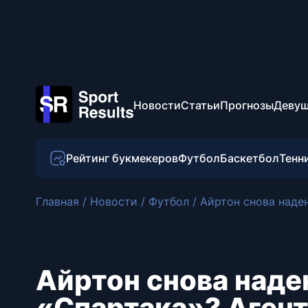
Новости
Статьи
Прогнозы
Девуш
Рейтинг букмекеров
Футбол
Баскетбол
Тенн
Главная
/
Новости
/
Футбол
/
Айртон снова наден
Айртон снова наде
«Спартака»? Агент