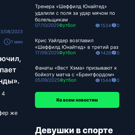
Тренера «Шеффилд Юнайтед»
удалили с поля за удар мячом по
болельщикам
07/10/2025
Футбол
1534
0
03/08/2023
Крис Уайлдер возглавил
1 мин
«Шеффилд Юнайтед» в третий раз
17/09/2025
Футбол
1426
0
лючил,
Фанаты «Вест Хэма» призывают к
упает
бойкоту матча с «Брентфордом»
нды».
05/09/2025
Футбол
1544
0
 4
Ко всем новостям
фер же
Девушки в спорте