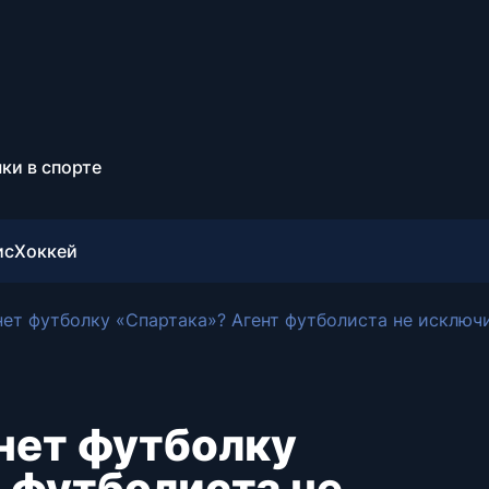
ки в спорте
ис
Хоккей
ет футболку «Спартака»? Агент футболиста не исключ
нет футболку
 футболиста не