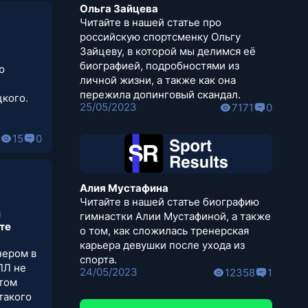
Ольга Зайцева
Читайте в нашей статье про
российскую спортсменку Ольгу
Зайцеву, в которой мы делимся её
биографией, подробностями из
ю
личной жизни, а также как она
пережила допинговый скандал.
цкого.
25/05/2023
7171
0
15
0
Алия Мустафина
Читайте в нашей статье биографию
л
гимнастки Алии Мустафиной, а также
те
о том, как сложилась тренерская
карьера девушки после ухода из
нером в
спорта.
ПЛ не
24/05/2023
12358
1
том
такого