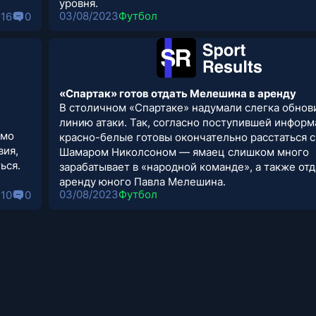
уровня.
03/08/2023
Футбол
16
0
«Спартак» готов отдать Мелешина в аренду
В столичном «Спартаке» надумали слегка обнов
линию атаки. Так, согласно поступившей информ
имо
красно-белые готовы окончательно расстаться с
вия,
Шамаром Николсоном — ямаец слишком много
ься.
зарабатывает в «народной команде», а также отд
аренду юного Павла Мелешина.
03/08/2023
Футбол
10
0