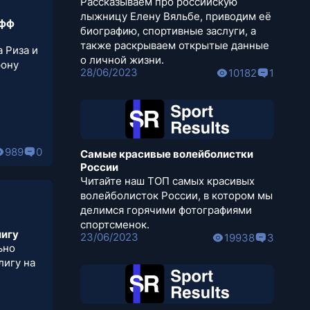
Рассказываем про российскую
лыжницу Елену Вяльбе, приводим её
ифф
биографию, спортивные заслуги, а
также раскрываем открытые данные
 Риза и
о личной жизни.
рону
28/06/2023
10182
1
989
0
Самые красивые волейболистки
России
Читайте наш ТОП самых красивых
волейболисток России, в котором мы
делимся горячими фотографиями
спортсменок.
лигу
23/06/2023
19938
3
ьно
лигу на