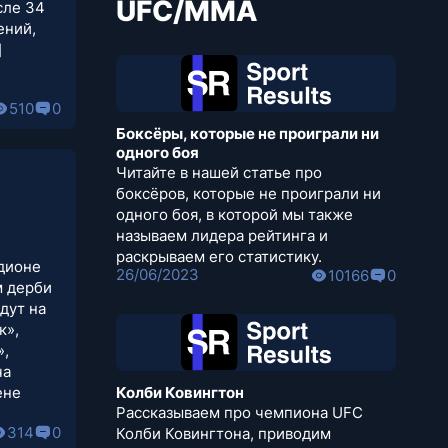
UFC/MMA
сле 34
ений,
]
510
0
Боксёры, которые не проиграли ни
одного боя
Читайте в нашей статье про
боксёров, которые не проиграли ни
одного боя, в которой мы также
называем лидера рейтинга и
раскрываем его статистику.
адионе
26/06/2023
10166
0
м дерби
дут на
к»,
»,
ча
Колби Ковингтон
ене
Рассказываем про чемпиона UFC
314
0
Колби Ковингтона, приводим