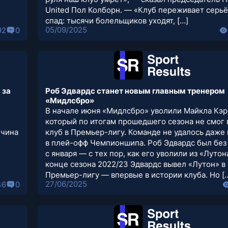
United Пол Колборн. — «Клуб переживает серь
спад: тысячи болельщиков уходят, […]
05/09/2025
92
0
 за
Роб Эдвардс станет новым главным тренером
«Мидлсбро»
В начале июня «Мидлсбро» уволили Майкла Кэр
который по итогам прошедшего сезона не смог
ичина
клуб в Премьер-лигу. Команде не удалось даже
в плей-офф Чемпионшипа. Роб Эдвардс был без
с января — с тех пор, как его уволили из «Лутон
конце сезона 2022/23 Эдвардс вывел «Лутон» в
Премьер-лигу — впервые в истории клуба. Но [
27/06/2025
46
0