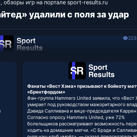
обзоры игр на портале sport-results.ru
тед» удалили с поля за удар
223
Фанаты «Вест Хэма» призывают к бойкоту мат
«Брентфордом»
Фан-группа Hammers United заявила, что «Вест
умирает под руководством мажоритарного вла
в
Дэвида Салливана и вице-председателя Каррен
Согласно опросу Hammers United, уже 72%
болельщиков рассматривают возможность пере
ходить на домашние матчи. «С Брэди и Саллива
руля наш клуб умрёт», — сказал председатель 