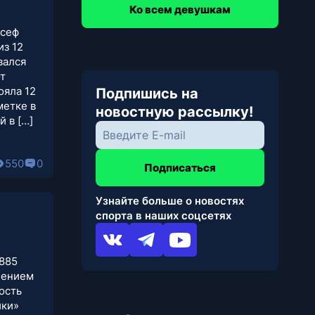
Ко всем девушкам
Юсеф
из 12
вался
от
ояла 12
Подпишись на
метке в
новостную рассылку!
й в […]
550
0
Подписаться
Узнайте больше о новостях
спорта в наших соцсетях
1885
елением
ость
ики»