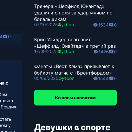
Тренера «Шеффилд Юнайтед»
удалили с поля за удар мячом по
болельщикам
07/10/2025
Футбол
1534
0
4
0
Крис Уайлдер возглавил
«Шеффилд Юнайтед» в третий раз
17/09/2025
Футбол
1426
0
Фанаты «Вест Хэма» призывают к
бойкоту матча с «Брентфордом»
05/09/2025
Футбол
1544
0
ча с
 Хэм
Ко всем новостям
дельца
 Брэди».
стать
Девушки в спорте
ном у
Hammers