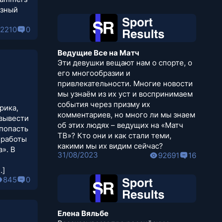
ёзный
2210
0
Ведущие Все на Матч
Эти девушки вещают нам о спорте, о
его многообразии и
привлекательности. Многие новости
мы узнаём из их уст и воспринимаем
события через призму их
рика,
комментариев, но много ли мы знаем
 вывести
об этих людях – ведущих на «Матч
 попасть
ТВ»? Кто они и как стали теми,
 работы
какими мы их видим сейчас?
а». В
31/08/2023
92691
16
…]
845
0
Елена Вяльбе