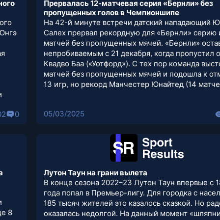
ного
Прервалась 12-матчевая серия «Бернли» без
пропущенных голов в Чемпионшипе
ого
На 42-й минуте встречи датский нападающий 
 Юнгэ
Салех прервал рекордную для «Бернли» серию 
матчей без пропущенных мячей. «Бернли» оста
ая
непробиваемым с 21 декабря, когда пропустил 
Квадво Баа («Уотфорд»). С тех пор команда выст
матчей без пропущенных мячей и подошла к от
13 игр, но рекорд Манчестер Юнайтед (14 матче
и
05/03/2025
02
0
а
Лутон Таун на грани вылета
В конце сезона 2022–23 Лутон Таун впервые с 
года попал в Премьер-лигу. Для городка с нас
и
185 тысяч жителей это казалось сказкой. Но рад
ще 8
оказалась недолгой. На данный момент «шляпн