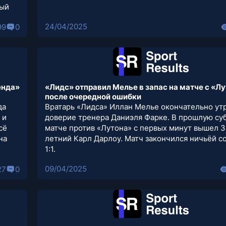
рый
24/04/2025
99
0
енда»
«Лидс» отправил Мелье в запас на матче с «Л
после очередной ошибки
да
Вратарь «Лидса» Иллан Мелье окончательно ут
 и
доверие тренера Даниэля Фарке. В прошлую суб
сё
матче против «Лутона» с первых минут вышел 3
на
летний Карл Дарлоу. Матч закончился ничьёй с
1:1.
09/04/2025
27
0