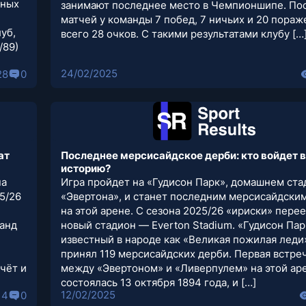
чных
занимают последнее место в Чемпионшипе. По
матчей у команды 7 побед, 7 ничьих и 20 пораж
уб,
всего 28 очков. С такими результатами клубу […
/89)
24/02/2025
28
0
ат
Последнее мерсисайдское дерби: кто войдет в
историю?
на
Игра пройдет на «Гудисон Парк», домашнем ст
5/26
«Эвертона», и станет последним мерсисайдски
на этой арене. С сезона 2025/26 «ириски» перее
манд
новый стадион — Everton Stadium. «Гудисон Пар
известный в народе как «Великая пожилая леди
принял 119 мерсисайдских дерби. Первая встре
чёт и
между «Эвертоном» и «Ливерпулем» на этой ар
состоялась 13 октября 1894 года, и […]
12/02/2025
14
0