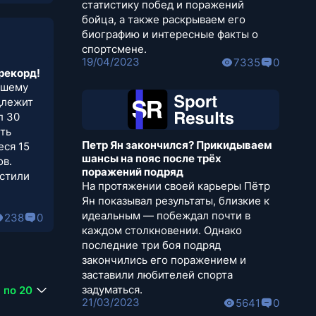
статистику побед и поражений
бойца, а также раскрываем его
биографию и интересные факты о
спортсмене.
19/04/2023
7335
0
рекорд!
ьшему
длежит
л 30
ить
Петр Ян закончился? Прикидываем
еся 15
шансы на пояс после трёх
ов.
поражений подряд
устили
На протяжении своей карьеры Пётр
Ян показывал результаты, близкие к
идеальным — побеждал почти в
238
0
каждом столкновении. Однако
последние три боя подряд
закончились его поражением и
заставили любителей спорта
задуматься.
по 20
21/03/2023
5641
0