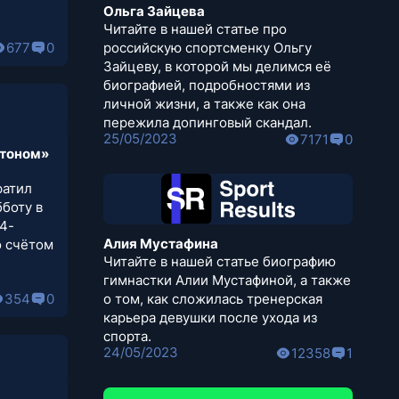
Ольга Зайцева
Читайте в нашей статье про
российскую спортсменку Ольгу
677
0
Зайцеву, в которой мы делимся её
биографией, подробностями из
личной жизни, а также как она
пережила допинговый скандал.
25/05/2023
7171
0
утоном»
ратил
боту в
4-
Алия Мустафина
о счётом
Читайте в нашей статье биографию
гимнастки Алии Мустафиной, а также
о том, как сложилась тренерская
354
0
карьера девушки после ухода из
спорта.
24/05/2023
12358
1