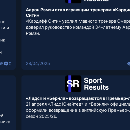
Аарон Рэмзи стал играющим тренером «Кард
Сити»
«Кардифф Сити» уволил главного тренера Омера
оне
доверил руководство командой 34-летнему Аа
ги и
Рэмзи.
 на
и
28/04/2025
05
0
«Лидс» и «Бернли» возвращаются в Премьер-
21 апреля «Лидс Юнайтед» и «Бернли» официал
оформили возвращение в английскую Премьер-
ей.
сезон 2025/26.
вника