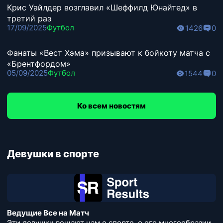
Крис Уайлдер возглавил «Шеффилд Юнайтед» в
третий раз
17/09/2025
Футбол
1426
0
Фанаты «Вест Хэма» призывают к бойкоту матча с
«Брентфордом»
05/09/2025
Футбол
1544
0
Ко всем новостям
Девушки в спорте
Ведущие Все на Матч
Эти девушки вещают нам о спорте, о его многообразии