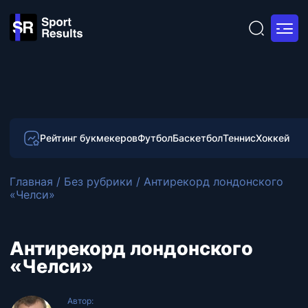
Рейтинг букмекеров
Футбол
Баскетбол
Теннис
Хоккей
Главная
/
Без рубрики
/
Антирекорд лондонского
«Челси»
Антирекорд лондонского
«Челси»
Автор: