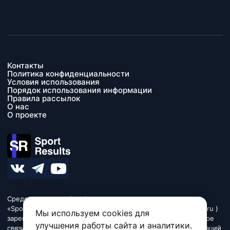
Контакты
Политика конфиденциальности
Условия использования
Порядок использования информации
Правила рассылок
О нас
О проекте
Средство массовой информации сетевое издание
«SportResults» (адрес в сети Интернет - www.sport-results.ru )
Мы используем cookies для
зарегистрировано Федеральной службой по надзору в сфере
улучшения работы сайта и аналитики.
связи, информационных технологий и массовых коммуникаций