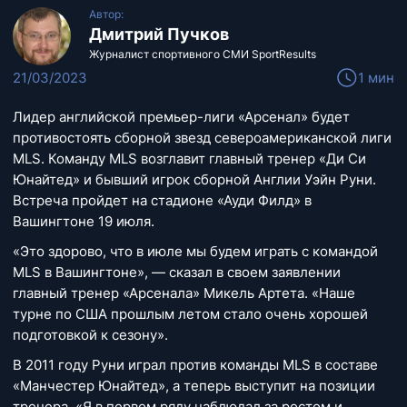
Автор:
Дмитрий Пучков
Журналист спортивного СМИ SportResults
21/03/2023
1 мин
Лидер английской премьер-лиги «Арсенал» будет
противостоять сборной звезд североамериканской лиги
MLS. Команду MLS возглавит главный тренер «Ди Си
Юнайтед» и бывший игрок сборной Англии Уэйн Руни.
Встреча пройдет на стадионе «Ауди Филд» в
Вашингтоне 19 июля.
«Это здорово, что в июле мы будем играть с командой
MLS в Вашингтоне», — сказал в своем заявлении
главный тренер «Арсенала» Микель Артета. «Наше
турне по США прошлым летом стало очень хорошей
подготовкой к сезону».
В 2011 году Руни играл против команды MLS в составе
«Манчестер Юнайтед», а теперь выступит на позиции
тренера. «Я в первом ряду наблюдал за ростом и