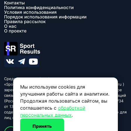
Контакты
Политика конфиденциальности
Условия использования
Порядок использования информации
Правила рассылок
О нас
О проекте
Средство массовой информации сетевое издание
«SportResults» (адрес в сети Интернет - www.sport-results.ru )
Мы используем cookies для
зарегистрировано Федеральной службой по надзору в сфере
улучшения работы сайта и аналитики.
связи, информационных технологий и массовых коммуникаций
Продолжая пользоваться сайтом, вы
(Роскомнадзор). Регистрационный номер ЭЛ № ФС 77 - 84734
от 13 марта 2023. Название «SportResults». Издание может
соглашаетесь с
обработкой
содержать информационную продукцию, предназначенную для
персональных данных
.
лиц старше 18 лет.
Принять
© 2026 sport-results.ru