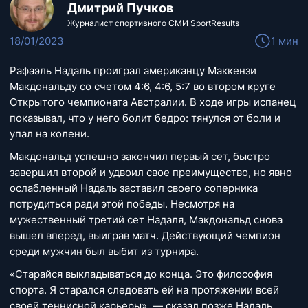
Дмитрий Пучков
Журналист спортивного СМИ SportResults
18/01/2023
1 мин
Рафаэль Надаль проиграл американцу Маккензи
Макдональду со счетом 4:6, 4:6, 5:7 во втором круге
Открытого чемпионата Австралии. В ходе игры испанец
показывал, что у него болит бедро: тянулся от боли и
упал на колени.
Макдональд успешно закончил первый сет, быстро
завершил второй и удвоил свое преимущество, но явно
ослабленный Надаль заставил своего соперника
потрудиться ради этой победы. Несмотря на
мужественный третий сет Надаля, Макдональд снова
вышел вперед, выиграв матч. Действующий чемпион
среди мужчин был выбит из турнира.
«Старайся выкладываться до конца. Это философия
спорта. Я старался следовать ей на протяжении всей
своей теннисной карьеры», — сказал позже Надаль.