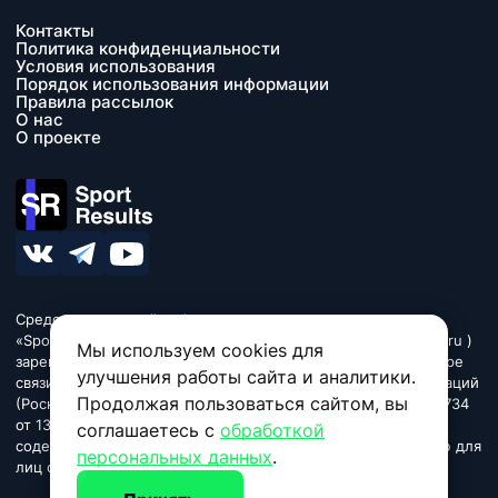
Контакты
Политика конфиденциальности
Условия использования
Порядок использования информации
Правила рассылок
О нас
О проекте
Средство массовой информации сетевое издание
«SportResults» (адрес в сети Интернет - www.sport-results.ru )
Мы используем cookies для
зарегистрировано Федеральной службой по надзору в сфере
улучшения работы сайта и аналитики.
связи, информационных технологий и массовых коммуникаций
Продолжая пользоваться сайтом, вы
(Роскомнадзор). Регистрационный номер ЭЛ № ФС 77 - 84734
от 13 марта 2023. Название «SportResults». Издание может
соглашаетесь с
обработкой
содержать информационную продукцию, предназначенную для
персональных данных
.
лиц старше 18 лет.