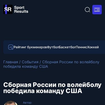
Рейтинг букмекеров
Футбол
Баскетбол
Теннис
Хоккей
Главная
/
События
/
Cборная России по волейболу
победила команду США
Cборная России по волейболу
победила команду США
Автор: