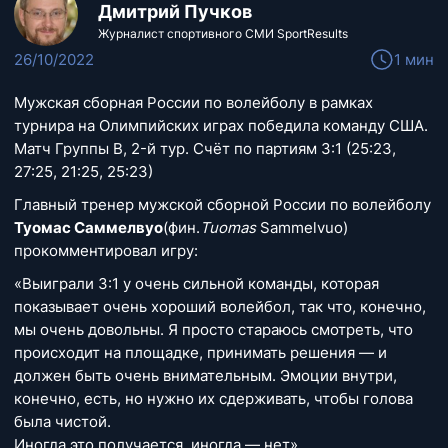
Дмитрий Пучков
Журналист спортивного СМИ SportResults
26/10/2022
1 мин
Мужская сборная России по волейболу в рамках
турнира на Олимпийских играх победила команду США.
Матч Группы B, 2-й тур. Счёт по партиям 3:1 (25:23,
27:25, 21:25, 25:23)
Главный тренер мужской сборной России по волейболу
Туомас Саммелвуо
(фин.
Tuomas
Sammelvuo)
прокомментировал игру:
«Выиграли 3:1 у очень сильной команды, которая
показывает очень хороший волейбол, так что, конечно,
мы очень довольны. Я просто стараюсь смотреть, что
происходит на площадке, принимать решения — и
должен быть очень внимательным. Эмоции внутри,
конечно, есть, но нужно их сдерживать, чтобы голова
была чистой.
Иногда это получается, иногда — нет».