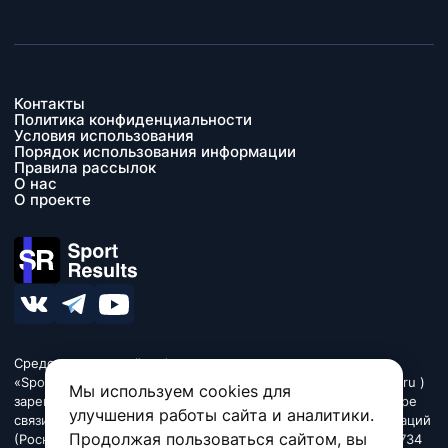
Контакты
Политика конфиденциальности
Условия использования
Порядок использования информации
Правила рассылок
О нас
О проекте
Средство массовой информации сетевое издание
«SportResults» (адрес в сети Интернет - www.sport-results.ru )
Мы используем cookies для
зарегистрировано Федеральной службой по надзору в сфере
улучшения работы сайта и аналитики.
связи, информационных технологий и массовых коммуникаций
Продолжая пользоваться сайтом, вы
(Роскомнадзор). Регистрационный номер ЭЛ № ФС 77 - 84734