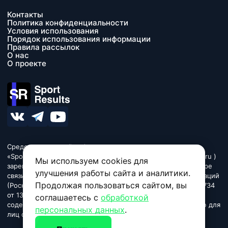
Контакты
Политика конфиденциальности
Условия использования
Порядок использования информации
Правила рассылок
О нас
О проекте
Средство массовой информации сетевое издание
«SportResults» (адрес в сети Интернет - www.sport-results.ru )
Мы используем cookies для
зарегистрировано Федеральной службой по надзору в сфере
улучшения работы сайта и аналитики.
связи, информационных технологий и массовых коммуникаций
Продолжая пользоваться сайтом, вы
(Роскомнадзор). Регистрационный номер ЭЛ № ФС 77 - 84734
от 13 марта 2023. Название «SportResults». Издание может
соглашаетесь с
обработкой
содержать информационную продукцию, предназначенную для
персональных данных
.
лиц старше 18 лет.