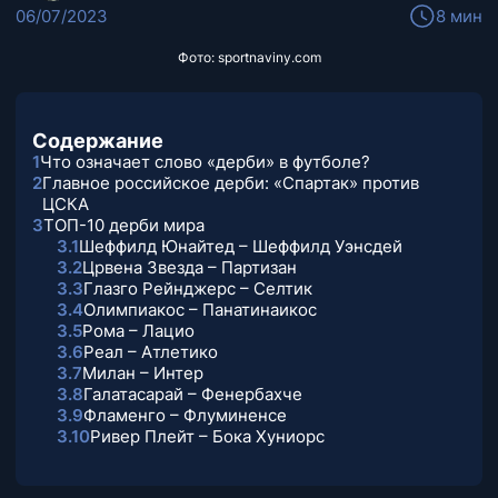
06/07/2023
8 мин
Фото: sportnaviny.com
Содержание
1
Что означает слово «дерби» в футболе?
2
Главное российское дерби: «Спартак» против
ЦСКА
3
ТОП-10 дерби мира
3.1
Шеффилд Юнайтед – Шеффилд Уэнсдей
3.2
Црвена Звезда – Партизан
3.3
Глазго Рейнджерс – Селтик
3.4
Олимпиакос – Панатинаикос
3.5
Рома – Лацио
3.6
Реал – Атлетико
3.7
Милан – Интер
3.8
Галатасарай – Фенербахче
3.9
Фламенго – Флуминенсе
3.10
Ривер Плейт – Бока Хуниорс