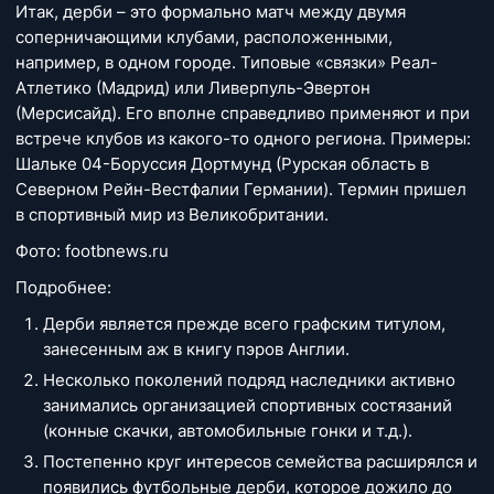
Итак, дерби – это формально матч между двумя
соперничающими клубами, расположенными,
например, в одном городе. Типовые «связки» Реал-
Атлетико (Мадрид) или Ливерпуль-Эвертон
(Мерсисайд). Его вполне справедливо применяют и при
встрече клубов из какого-то одного региона. Примеры:
Шальке 04-Боруссия Дортмунд (Рурская область в
Северном Рейн-Вестфалии Германии). Термин пришел
в спортивный мир из Великобритании.
Фото: footbnews.ru
Подробнее:
Дерби является прежде всего графским титулом,
занесенным аж в книгу пэров Англии.
Несколько поколений подряд наследники активно
занимались организацией спортивных состязаний
(конные скачки, автомобильные гонки и т.д.).
Постепенно круг интересов семейства расширялся и
появились футбольные дерби, которое дожило до