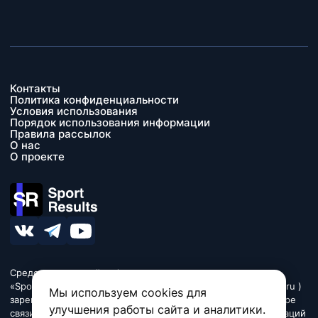
Контакты
Политика конфиденциальности
Условия использования
Порядок использования информации
Правила рассылок
О нас
О проекте
Средство массовой информации сетевое издание
«SportResults» (адрес в сети Интернет - www.sport-results.ru )
Мы используем cookies для
зарегистрировано Федеральной службой по надзору в сфере
улучшения работы сайта и аналитики.
связи, информационных технологий и массовых коммуникаций