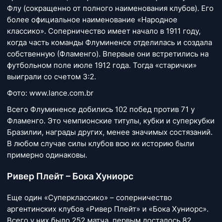
Флу (сокращенно от полного наименования клубов). Его
более официальное наименование «Народное
классико». Соперничество имеет начало в 1911 году,
когда часть команды Флуминенсе отделилась и создала
собственную (Фламенго). Впервые они встретились на
футбольном поле июле 1912 года. Тогда «старички»
выиграли со счетом 3:2.
Фото: www.lance.com.br
Всего Флуминенсе добились 102 побед против 71 у
Фламенго. Это чемпионские титулы, кубки и суперкубки
Бразилии, награды других, менее значимых состязаний.
В любом случае силы клубов всю их историю были
примерно одинаковы.
Ривер Плейт – Бока Хуниорс
Еще один «Суперклассико» – соперничество
аргентинских клубов «Ривер Плейт» и «Бока Хуниорс».
Всего у них было 252 матча, первым досталось 82