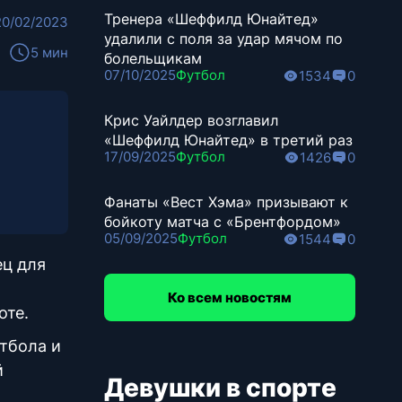
Тренера «Шеффилд Юнайтед»
20/02/2023
удалили с поля за удар мячом по
5 мин
болельщикам
07/10/2025
Футбол
1534
0
Крис Уайлдер возглавил
«Шеффилд Юнайтед» в третий раз
17/09/2025
Футбол
1426
0
Фанаты «Вест Хэма» призывают к
бойкоту матча с «Брентфордом»
05/09/2025
Футбол
1544
0
ец для
Ко всем новостям
оте.
тбола и
й
Девушки в спорте