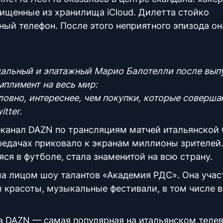
хищенные из хранилища iCloud. Дилетта стойко
ый телефон. После этого неприятного эпизода он
дальный и эпатажный Марио Балотелли после вып
мплимент на весь мир:
ловно, интереснее, чем покупки, которые соверш
itter.
еканал DAZN по трансляциям матчей итальянской
ередачах приковало к экранам миллионы зрителей
я в футболе, стала знаменитой на всю страну.
а лицом шоу талантов «Академия РДС». Она учас
ы красоты, музыкальные фестивали, в том числе в
 на DAZN — самая популярная на итальянском теле