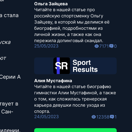
Ольга Зайцева
Читайте в нашей статье про
а стала
российскую спортсменку Ольгу
Зайцеву, в которой мы делимся её
биографией, подробностями из
личной жизни, а также как она
пережила допинговый скандал.
уска
25/05/2023
7171
0
ают
 Серии А
Алия Мустафина
.
Читайте в нашей статье биографию
гимнастки Алии Мустафиной, а также
о том, как сложилась тренерская
твует в
карьера девушки после ухода из
 Сан-
спорта.
24/05/2023
12358
1
видении.