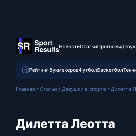
Новости
Статьи
Прогнозы
Девуш
Рейтинг букмекеров
Футбол
Баскетбол
Тенн
Главная
/
Статьи
/
Девушки в спорте
/
Дилетта Л
Дилетта Леотта