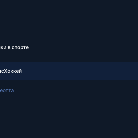
ки в спорте
ис
Хоккей
еотта