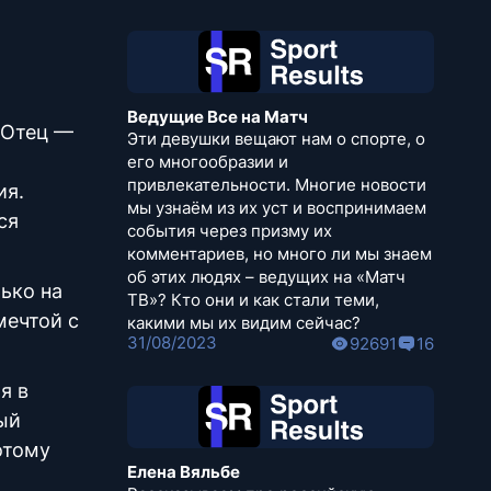
Ведущие Все на Матч
. Отец —
Эти девушки вещают нам о спорте, о
его многообразии и
привлекательности. Многие новости
ия.
мы узнаём из их уст и воспринимаем
ся
события через призму их
комментариев, но много ли мы знаем
об этих людях – ведущих на «Матч
ько на
ТВ»? Кто они и как стали теми,
мечтой с
какими мы их видим сейчас?
31/08/2023
92691
16
я в
ый
отому
Елена Вяльбе