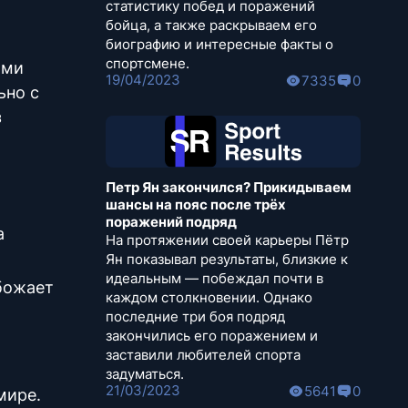
статистику побед и поражений
бойца, а также раскрываем его
биографию и интересные факты о
спортсмене.
ими
19/04/2023
7335
0
ьно с
з
Петр Ян закончился? Прикидываем
шансы на пояс после трёх
поражений подряд
а
На протяжении своей карьеры Пётр
Ян показывал результаты, близкие к
идеальным — побеждал почти в
обожает
каждом столкновении. Однако
последние три боя подряд
закончились его поражением и
заставили любителей спорта
задуматься.
21/03/2023
5641
0
мире.