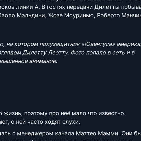
оков линии А. В гостях передачи Дилетты побыв
Паоло Мальдини, Жозе Моуринью, Роберто Манчи
то, на котором полузащитник «Ювентуса» америка
лядом Дилетту Леотту. Фото попало в сеть и в
овышенное внимание.
жизнь, поэтому про неё мало что известно.
, о ней часто ходят слухи.
алась с менеджером канала Маттео Мамми. Они б