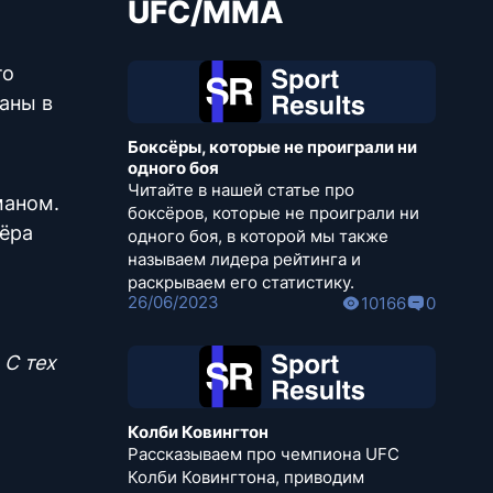
UFC/MMA
то
аны в
м
Боксёры, которые не проиграли ни
одного боя
Читайте в нашей статье про
маном.
боксёров, которые не проиграли ни
тёра
одного боя, в которой мы также
называем лидера рейтинга и
раскрываем его статистику.
26/06/2023
10166
0
 С тех
Колби Ковингтон
Рассказываем про чемпиона UFC
Колби Ковингтона, приводим