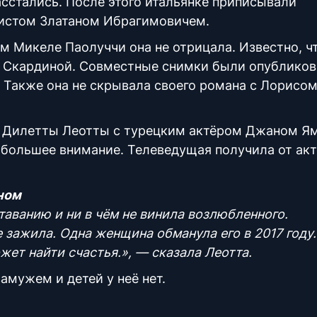
асстались. После этого итальянке приписывали
истом Златаном Ибрагимовичем.
м Микеле Паолуччи она не отрицала. Известно, ч
 Скардиной. Совместные снимки были опубликов
. Также она не скрывала своего романа с Лорисо
о Дилетты Леотты с турецким актёром Джаном Я
ибольшее внимание. Телеведущая получила от ак
ном
таванию и ни в чём не винила возлюбленного.
не зажила. Одна женщина обманула его в 2017 году.
жет найти счастья.», — сказала Леотта.
замужем и детей у неё нет.