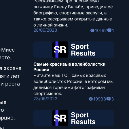
Рассказываем про российскую
лыжницу Елену Вяльбе, приводим её
биографию, спортивные заслуги, а
также раскрываем открытые данные
о личной жизни.
28/06/2023
10182
1
 «Мисс
асте.
Самые красивые волейболистки
а экране
России
Читайте наш ТОП самых красивых
пяти лет
волейболисток России, в котором мы
ти роста
делимся горячими фотографиями
спортсменок.
23/06/2023
19938
3
ные
го
арцио.
ры