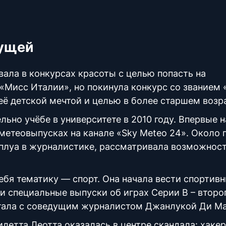
дущей
вала в конкурсах красоты с целью попасть на
а «Мисс Италии», но покинула конкурс со званием
её детской мечтой и целью в более старшем возр
льно учёбе в университете в 2010 году. Впервые н
 метеовыпусках на канале «Sky Meteo 24». Около 
мплуа в журналистике, рассматривала возможнос
ебя тематику — спорт. Она начала вести спортив
и специальные выпуски об играх Серии В – второ
отала с соведущим журналистом Джанлукой Ди М
летта Леотта оказалась в центре скандала: хаке