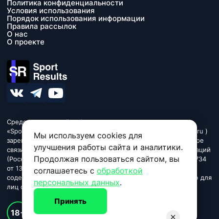
Политика конфиденциальности
Условия использования
Порядок использования информации
Правила рассылок
О нас
О проекте
Средство массовой информации сетевое издание
«SportResults» (адрес в сети Интернет - www.sport-results.ru )
Мы используем cookies для
зарегистрировано Федеральной службой по надзору в сфере
улучшения работы сайта и аналитики.
связи, информационных технологий и массовых коммуникаций
Продолжая пользоваться сайтом, вы
(Роскомнадзор). Регистрационный номер ЭЛ № ФС 77 - 84734
от 13 марта 2023. Название «SportResults». Издание может
соглашаетесь с
обработкой
содержать информационную продукцию, предназначенную для
персональных данных
.
лиц старше 18 лет.
Принять
© 2026 sport-results.ru
18+
Спортивные новости и события, результаты, обзоры игр