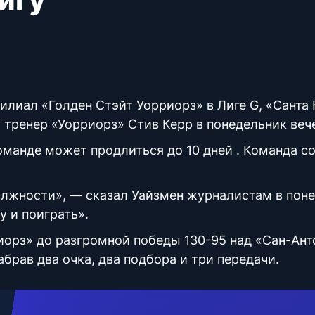
илиал «Голден Стэйт Уорриорз» в Лиге G, «Санта 
 тренер «Уорриорз» Стив Керр в понедельник веч
оманде может продлиться до 10 дней . Команда 
олжности», — сказал Уайзмен журналистам в пон
у и поиграть».
риорз» до разгромной победы 130-95 над «Сан-Ан
абрав два очка, два подбора и три передачи.