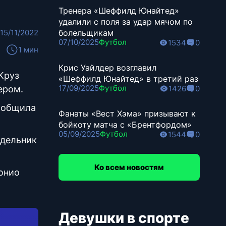
Тренера «Шеффилд Юнайтед»
удалили с поля за удар мячом по
15/11/2022
болельщикам
07/10/2025
Футбол
1534
0
1 мин
Крис Уайлдер возглавил
Круз
«Шеффилд Юнайтед» в третий раз
17/09/2025
Футбол
ером.
1426
0
сообщила
Фанаты «Вест Хэма» призывают к
бойкоту матча с «Брентфордом»
05/09/2025
Футбол
1544
0
едельник
Ко всем новостям
тонио
Девушки в спорте