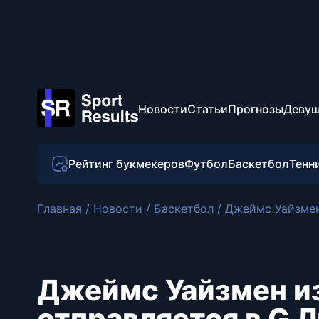
Новости
Статьи
Прогнозы
Девуш
Рейтинг букмекеров
Футбол
Баскетбол
Тенн
Главная
/
Новости
/
Баскетбол
/
Джеймс Уайзмен 
Джеймс Уайзмен и
отправляется в G Л