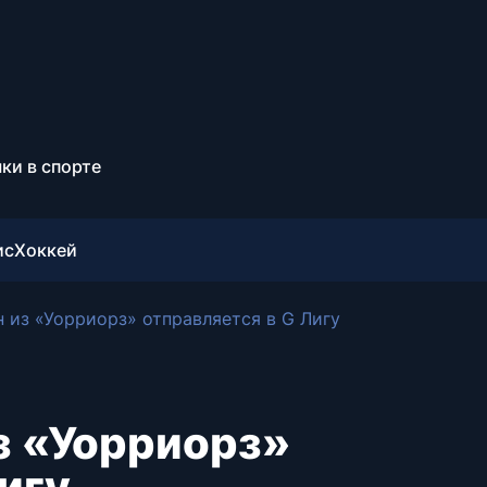
ки в спорте
ис
Хоккей
из «Уорриорз» отправляется в G Лигу
з «Уорриорз»
игу