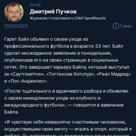
Автор:
Дмитрий Пучков
Журналист спортивного СМИ SportResults
10/01/2023
1 мин
Гарет Бэйл объявил о своем уходе из
профессионального футбола в возрасте 33 лет. Бэйл
сделал неожиданное заявление в понедельник,
опубликовав его на своих страницах в социальных
сетях. Это завершает карьеру Бэйла, который выступал
за «Саутгемптон», «Тоттенхэм Хотспур», «Реал Мадрид»
и «Лос-Анджелес».
«После тщательного и вдумчивого разбора я объявляю
о своем немедленном уходе из клубного и
международного футбола», — говорится в заявлении
Бэйла.
«Я чувствую себя невероятно счастливым человеком,
осуществившим свою мечту — играть в спорт, который я
люблю. Он действительно подарил мне одни из лучших