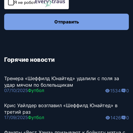
Я не робот
Отправить
Горячие новости
Тренера «Шеффилд Юнайтед» удалили с поля за
удар мячом по болельщикам
07/10/2025
Футбол
1534
0
Крис Уайлдер возглавил «Шеффилд Юнайтед» в
третий раз
17/09/2025
Футбол
1426
0
Фанаты «Вест Хэма» призывают к бойкоту матча с