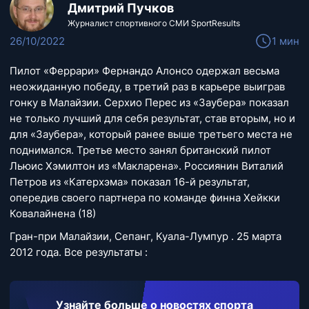
Дмитрий Пучков
Журналист спортивного СМИ SportResults
26/10/2022
1 мин
Пилот «Феррари» Фернандо Алонсо одержал весьма
неожиданную победу, в третий раз в карьере выиграв
гонку в Малайзии. Серхио Перес из «Заубера» показал
не только лучший для себя результат, став вторым, но и
для «Заубера», который ранее выше третьего места не
поднимался. Третье место занял британский пилот
Льюис Хэмилтон из «Макларена». Россиянин Виталий
Петров из «Катерхэма» показал 16-й результат,
опередив своего партнера по команде финна Хейкки
Ковалайнена (18)
Гран-при Малайзии, Сепанг, Куала-Лумпур . 25 марта
2012 года. Все результаты :
Узнайте больше о новостях спорта