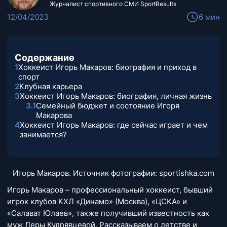
Журналист спортивного СМИ SportResults
12/04/2023
6 мин
Содержание
1
Хоккеист Игорь Макаров: биография и приход в
спорт
2
Клубная карьера
3
Хоккеист Игорь Макаров: биография, личная жизнь
3.1
Семейный бюджет и состояние Игоря
Макарова
4
Хоккеист Игорь Макаров: где сейчас играет и чем
занимается?
Игорь Макаров. Источник фотографии: sportishka.com
Игорь Макаров – профессиональный хоккеист, бывший
игрок клубов КХЛ «Динамо» (Москва), «ЦСКА» и
«Салават Юлаев», также получивший известность как
муж Леры Кудрявцевой. Рассказываем о детстве и