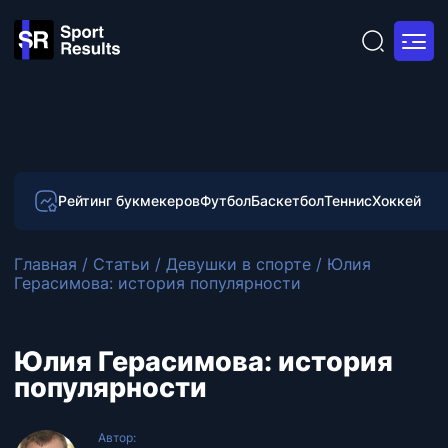
Рейтинг букмекеров
Футбол
Баскетбол
Теннис
Хоккей
Главная
/
Статьи
/
Девушки в спорте
/
Юлия
Герасимова: история популярности
Юлия Герасимова: история
популярности
Автор: