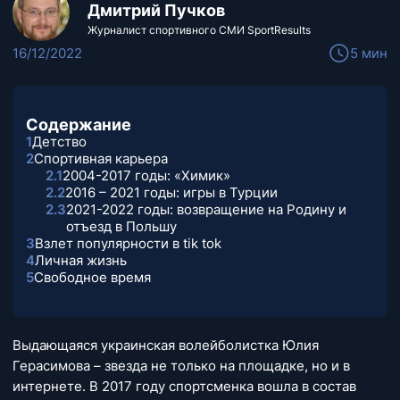
Дмитрий Пучков
Журналист спортивного СМИ SportResults
16/12/2022
5 мин
Содержание
1
Детство
2
Спортивная карьера
2.1
2004-2017 годы: «Химик»
2.2
2016 – 2021 годы: игры в Турции
2.3
2021-2022 годы: возвращение на Родину и
отъезд в Польшу
3
Взлет популярности в tik tok
4
Личная жизнь
5
Свободное время
Выдающаяся украинская волейболистка Юлия
Герасимова – звезда не только на площадке, но и в
интернете. В 2017 году спортсменка вошла в состав