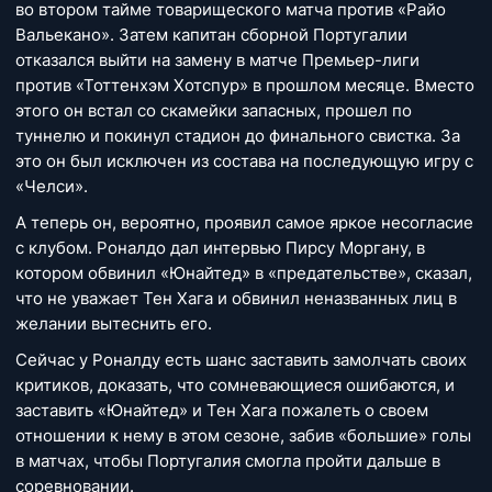
во втором тайме товарищеского матча против «Райо
Вальекано». Затем капитан сборной Португалии
отказался выйти на замену в матче Премьер-лиги
против «Тоттенхэм Хотспур» в прошлом месяце. Вместо
этого он встал со скамейки запасных, прошел по
туннелю и покинул стадион до финального свистка. За
это он был исключен из состава на последующую игру с
«Челси».
А теперь он, вероятно, проявил самое яркое несогласие
с клубом. Роналдо дал интервью Пирсу Моргану, в
котором обвинил «Юнайтед» в «предательстве», сказал,
что не уважает Тен Хага и обвинил неназванных лиц в
желании вытеснить его.
Сейчас у Роналду есть шанс заставить замолчать своих
критиков, доказать, что сомневающиеся ошибаются, и
заставить «Юнайтед» и Тен Хага пожалеть о своем
отношении к нему в этом сезоне, забив «большие» голы
в матчах, чтобы Португалия смогла пройти дальше в
соревновании.