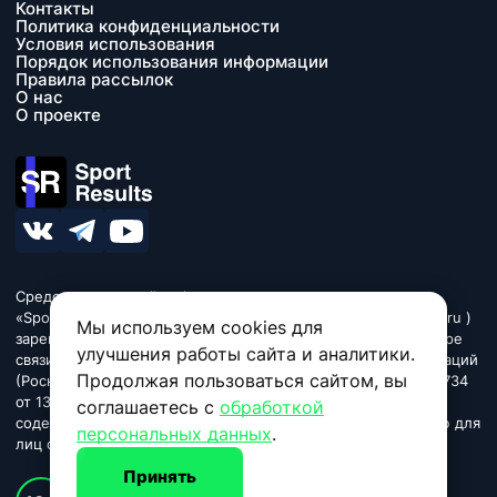
Контакты
Политика конфиденциальности
Условия использования
Порядок использования информации
Правила рассылок
О нас
О проекте
Средство массовой информации сетевое издание
«SportResults» (адрес в сети Интернет - www.sport-results.ru )
Мы используем cookies для
зарегистрировано Федеральной службой по надзору в сфере
улучшения работы сайта и аналитики.
связи, информационных технологий и массовых коммуникаций
Продолжая пользоваться сайтом, вы
(Роскомнадзор). Регистрационный номер ЭЛ № ФС 77 - 84734
от 13 марта 2023. Название «SportResults». Издание может
соглашаетесь с
обработкой
содержать информационную продукцию, предназначенную для
персональных данных
.
лиц старше 18 лет.
Принять
© 2026 sport-results.ru