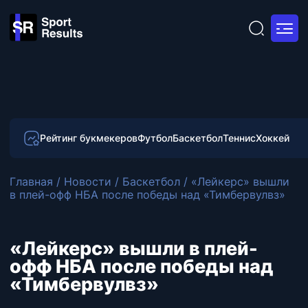
Рейтинг букмекеров
Футбол
Баскетбол
Теннис
Хоккей
Главная
/
Новости
/
Баскетбол
/
«Лейкерс» вышли
в плей-офф НБА после победы над «Тимбервулвз»
«Лейкерс» вышли в плей-
офф НБА после победы над
«Тимбервулвз»