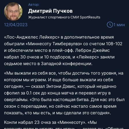
Автор:
Дмитрий Пучков
Журналист спортивного СМИ SportResults
12/04/2023
1 мин
«Лос-Анджелес Лейкерс» в дополнительное время
обыграли «Миннесоту Тимбервулвз» со счетом 108-102
и обеспечили место в плей-офф. Леброн Джеймс
набрал 30 очков и 10 подборов, и «Лейкерс» заняли
седьмое место в Западной конференции.
«Мы выжали из себя все, чтобы достичь того уровня, на
котором мы играем. И еще больше выжали из себя
сегодня», — сказал Энтони Дэвис, который неудачно
сфолил за 0.1 сек до конца матча и перевел игру в
овертаймы. «Это была настоящая битва. Для нас это был
сезон с перепадами, но сейчас настало самое время
показать, кто мы есть, и мы сделали это сегодня».
Конли набрал 23 очка за «Миннесоту». «Мы
рассчитывали выиграть эту игру», — сказал он. «Обидно