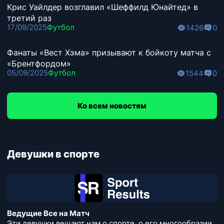
Крис Уайлдер возглавил «Шеффилд Юнайтед» в
третий раз
17/09/2025
Футбол
1426
0
Фанаты «Вест Хэма» призывают к бойкоту матча с
«Брентфордом»
05/09/2025
Футбол
1544
0
Ко всем новостям
Девушки в спорте
Ведущие Все на Матч
Эти девушки вещают нам о спорте, о его многообразии