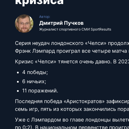
Автор:
Дмитрий Пучков
Журналист спортивного СМИ SportResults
Серия неудач лондонского «Челси» продолж
Фрэнк Лэмпард проиграл все четыре матча 
Кризис «Челси» тянется очень давно. В 2023
4 победы;
6 ничьих;
11 поражений.
Последняя победа «Аристократов» зафиксиро
семь игр, пять из которых закончились пор
Уже с Лэмпардом во главе лондонцы вылете
по 0:2). В национальном первенстве проигра