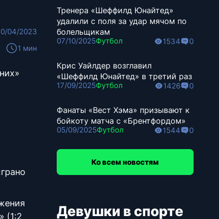
Тренера «Шеффилд Юнайтед»
удалили с поля за удар мячом по
20/04/2023
болельщикам
07/10/2025
Футбол
1534
0
1 мин
Крис Уайлдер возглавил
иних»
«Шеффилд Юнайтед» в третий раз
17/09/2025
Футбол
1426
0
Фанаты «Вест Хэма» призывают к
бойкоту матча с «Брентфордом»
05/09/2025
Футбол
1544
0
Ко всем новостям
ыграно
ажения
Девушки в спорте
 (1:2