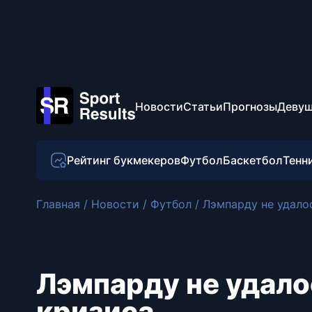
Новости
Статьи
Прогнозы
Девуш
Рейтинг букмекеров
Футбол
Баскетбол
Тенн
Главная
/
Новости
/
Футбол
/
Лэмпарду не удалос
Лэмпарду не удало
кризиса