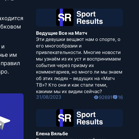
аходится
кубковом
Ведущие Все на Матч
Эти девушки вещают нам о спорте, о
его многообразии и
 и
привлекательности. Многие новости
нье им
мы узнаём из их уст и воспринимаем
 правил
события через призму их
ро.
комментариев, но много ли мы знаем
об этих людях – ведущих на «Матч
ТВ»? Кто они и как стали теми,
какими мы их видим сейчас?
31/08/2023
92691
16
Елена Вяльбе