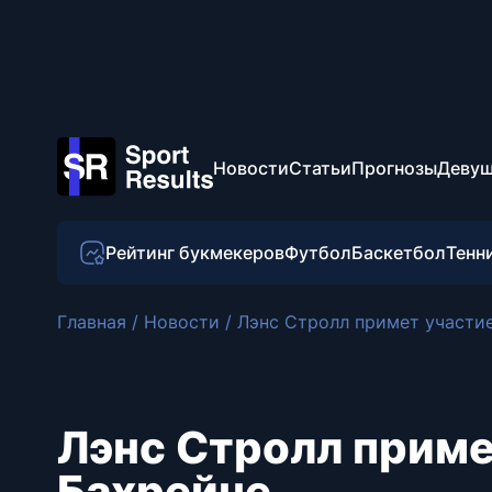
Новости
Статьи
Прогнозы
Девуш
Рейтинг букмекеров
Футбол
Баскетбол
Тенн
Главная
/
Новости
/
Лэнс Стролл примет участие
Лэнс Стролл примет
Бахрейне