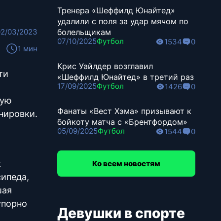
Тренера «Шеффилд Юнайтед»
удалили с поля за удар мячом по
02/03/2023
болельщикам
07/10/2025
Футбол
1534
0
1 мин
Крис Уайлдер возглавил
ти
«Шеффилд Юнайтед» в третий раз
17/09/2025
Футбол
1426
0
шую
Фанаты «Вест Хэма» призывают к
нировки.
бойкоту матча с «Брентфордом»
05/09/2025
Футбол
1544
0
к
Ко всем новостям
сипеда,
шая
упорно
Девушки в спорте