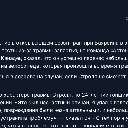
тие в открывающем сезон Гран-при Бахрейна в э
 тесты из-за травмы запястья, но команда «Астон
. Канадец сказал, что он успешно перенес неболь
 на велосипеде
, которая произошла во время тре
 был
в резерве
на случай, если Стролл не сможет
о характере травмы Стролл, но 24-летний гонщи
нии. «Это был несчастный случай, я упал с вело
ью, повреждения были незначительными, и неболь
устранила проблему», — сказал он. «С тех пор я 
я, что я полностью готов к соревнованиям в эти