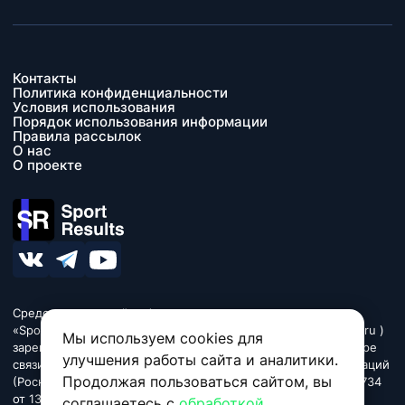
Контакты
Политика конфиденциальности
Условия использования
Порядок использования информации
Правила рассылок
О нас
О проекте
Средство массовой информации сетевое издание
«SportResults» (адрес в сети Интернет - www.sport-results.ru )
Мы используем cookies для
зарегистрировано Федеральной службой по надзору в сфере
улучшения работы сайта и аналитики.
связи, информационных технологий и массовых коммуникаций
Продолжая пользоваться сайтом, вы
(Роскомнадзор). Регистрационный номер ЭЛ № ФС 77 - 84734
от 13 марта 2023. Название «SportResults». Издание может
соглашаетесь с
обработкой