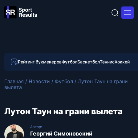
Рейтинг букмекеров
Футбол
Баскетбол
Теннис
Хоккей
Главная
/
Новости
/
Футбол
/
Лутон Таун на грани
вылета
Лутон Таун на грани вылета
Автор:
Георгий Симоновский