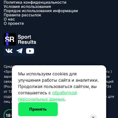
Политика конфиденциальности
Условия использования
Порядок использования информации
Правила рассылок
О нас
О проекте
Средство массовой информации сетевое издание
«SportResults» (адрес в сети Интернет - www.sport-results.ru )
Мы используем cookies для
зарегистрировано Федеральной службой по надзору в сфере
улучшения работы сайта и аналитики.
связи, информационных технологий и массовых коммуникаций
Продолжая пользоваться сайтом, вы
(Роскомнадзор). Регистрационный номер ЭЛ № ФС 77 - 84734
от 13 марта 2023. Название «SportResults». Издание может
соглашаетесь с
обработкой
содержать информационную продукцию, предназначенную для
персональных данных
.
лиц старше 18 лет.
Принять
© 2026 sport-results.ru
18+
Спортивные новости и события, результаты, обзоры игр