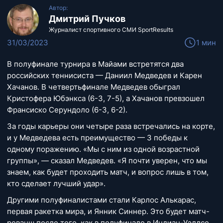
Автор:
Дмитрий Пучков
Журналист спортивного СМИ SportResults
31/03/2023
1 мин
В полуфинале турнира в Майами встретятся два
российских теннисиста — Даниил Медведев и Карен
Хачанов. В четвертьфинале Медведев обыграл
Кристофера Юбэнкса (6-3, 7-5), а Хачанов превзошел
Франсиско Серундоло (6-3, 6-2).
За годы карьеры они четыре раза встречались на корте,
и у Медведева есть преимущество — 3 победы к
одному поражению. «Мы с ним из одной возрастной
группы», — сказал Медведев. «Я почти уверен, что мы
знаем, как будет проходить матч, и вопрос лишь в том,
кто сделает лучший удар».
Другими полуфиналистами стали Карлос Алькарас,
первая ракетка мира, и Янник Синнер. Это будет матч-
реванш после того, как в полуфинале в Индиан-Уэллсе