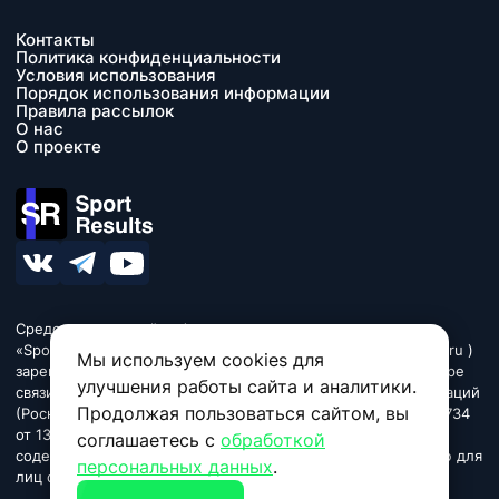
Контакты
Политика конфиденциальности
Условия использования
Порядок использования информации
Правила рассылок
О нас
О проекте
Средство массовой информации сетевое издание
«SportResults» (адрес в сети Интернет - www.sport-results.ru )
Мы используем cookies для
зарегистрировано Федеральной службой по надзору в сфере
улучшения работы сайта и аналитики.
связи, информационных технологий и массовых коммуникаций
Продолжая пользоваться сайтом, вы
(Роскомнадзор). Регистрационный номер ЭЛ № ФС 77 - 84734
от 13 марта 2023. Название «SportResults». Издание может
соглашаетесь с
обработкой
содержать информационную продукцию, предназначенную для
персональных данных
.
лиц старше 18 лет.