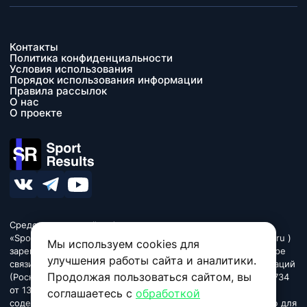
Контакты
Политика конфиденциальности
Условия использования
Порядок использования информации
Правила рассылок
О нас
О проекте
Средство массовой информации сетевое издание
«SportResults» (адрес в сети Интернет - www.sport-results.ru )
Мы используем cookies для
зарегистрировано Федеральной службой по надзору в сфере
улучшения работы сайта и аналитики.
связи, информационных технологий и массовых коммуникаций
Продолжая пользоваться сайтом, вы
(Роскомнадзор). Регистрационный номер ЭЛ № ФС 77 - 84734
от 13 марта 2023. Название «SportResults». Издание может
соглашаетесь с
обработкой
содержать информационную продукцию, предназначенную для