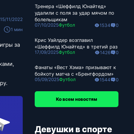
Тренера «Шеффилд Юнайтед»
удалили с поля за удар мячом по
15/11/2022
болельщикам
07/10/2025
Футбол
1534
0
1 мин
Крис Уайлдер возглавил
игры за
«Шеффилд Юнайтед» в третий раз
17/09/2025
Футбол
1426
0
ками,
Фанаты «Вест Хэма» призывают к
бойкоту матча с «Брентфордом»
05/09/2025
Футбол
1544
0
ру.
Ко всем новостям
Девушки в спорте