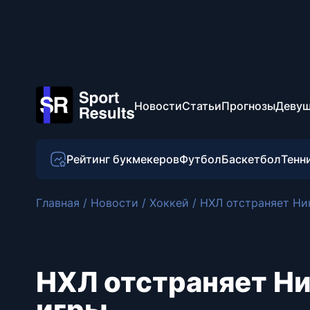
Новости
Статьи
Прогнозы
Девуш
Рейтинг букмекеров
Футбол
Баскетбол
Тенн
Главная
/
Новости
/
Хоккей
/
НХЛ отстраняет Ник
НХЛ отстраняет Ни
игры