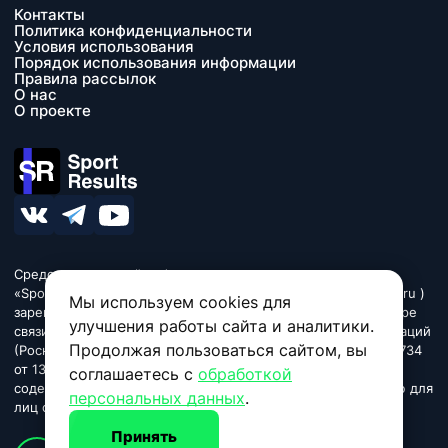
Контакты
Политика конфиденциальности
Условия использования
Порядок использования информации
Правила рассылок
О нас
О проекте
Средство массовой информации сетевое издание
«SportResults» (адрес в сети Интернет - www.sport-results.ru )
Мы используем cookies для
зарегистрировано Федеральной службой по надзору в сфере
улучшения работы сайта и аналитики.
связи, информационных технологий и массовых коммуникаций
Продолжая пользоваться сайтом, вы
(Роскомнадзор). Регистрационный номер ЭЛ № ФС 77 - 84734
от 13 марта 2023. Название «SportResults». Издание может
соглашаетесь с
обработкой
содержать информационную продукцию, предназначенную для
персональных данных
.
лиц старше 18 лет.
Принять