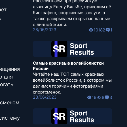
Рассказываем про российскую
лыжницу Елену Вяльбе, приводим её
ает
биографию, спортивные заслуги, а
,
также раскрываем открытые данные
о личной жизни.
28/06/2023
10182
1
Самые красивые волейболистки
России
вращения
Читайте наш ТОП самых красивых
о для
волейболисток России, в котором мы
огать
делимся горячими фотографиями
спортсменок.
23/06/2023
19938
3
ртсменом
 систему