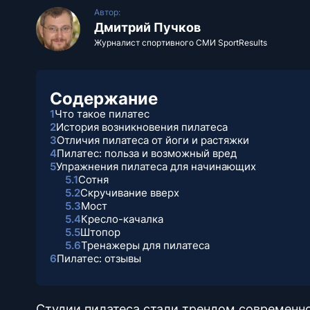
Автор:
Дмитрий Пучков
Журналист спортивного СМИ SportResults
Содержание
1
Что такое пилатес
2
История возникновения пилатеса
3
Отличия пилатеса от йоги и растяжки
4
Пилатес: польза и возможный вред
5
Упражнения пилатеса для начинающих
5.1
Сотня
5.2
Скручивание вверх
5.3
Мост
5.4
Кресло-качалка
5.5
Штопор
5.6
Тренажеры для пилатеса
6
Пилатес: отзывы
Студии пилатеса стали трендом современн