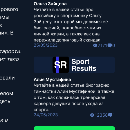
Ольга Зайцева
орового
Читайте в нашей статье про
российскую спортсменку Ольгу
темы
Зайцеву, в которой мы делимся её
ж
биографией, подробностями из
и». В
личной жизни, а также как она
пережила допинговый скандал.
25/05/2023
7171
0
тарости.
дит
тело
ковали
Алия Мустафина
Читайте в нашей статье биографию
гимнастки Алии Мустафиной, а также
телом
о том, как сложилась тренерская
деть
карьера девушки после ухода из
спорта.
24/05/2023
12358
1
и в