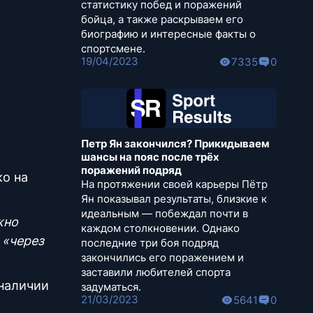
статистику побед и поражений
бойца, а также раскрываем его
биографию и интересные факты о
спортсмене.
19/04/2023
7335
0
Петр Ян закончился? Прикидываем
шансы на пояс после трёх
поражений подряд
ко на
На протяжении своей карьеры Пётр
Ян показывал результаты, близкие к
идеальным — побеждал почти в
жно
каждом столкновении. Однако
 «через
последние три боя подряд
закончились его поражением и
заставили любителей спорта
 наличии
задуматься.
21/03/2023
5641
0