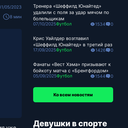
Тренера «Шеффилд Юнайтед»
31/05/2023
удалили с поля за удар мячом по
8 мин
болельщикам
07/10/2025
Футбол
1534
0
Крис Уайлдер возглавил
«Шеффилд Юнайтед» в третий раз
17/09/2025
Футбол
1426
0
Фанаты «Вест Хэма» призывают к
бойкоту матча с «Брентфордом»
05/09/2025
Футбол
1544
0
Ко всем новостям
Девушки в спорте
ия уже