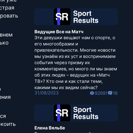
страя
ировать
Ведущие Все на Матч
овнем
Эти девушки вещают нам о спорте, о
ько
его многообразии и
привлекательности. Многие новости
мы узнаём из их уст и воспринимаем
события через призму их
комментариев, но много ли мы знаем
об этих людях – ведущих на «Матч
ТВ»? Кто они и как стали теми,
какими мы их видим сейчас?
р
31/08/2023
92691
16
ения
ься
окоить
Елена Вяльбе