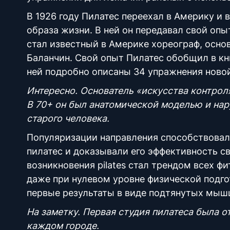
В 1926 году Пилатес переехал в Америку и
образа жизни. В ней он передавал свой оп
стал известный в Америке хореограф, осн
Баланчин. Свой опыт Пилатес обобщил в кн
ней подробно описаны 34 упражнения ново
Интересно. Основатель «искусства контрол
В 70+ он был анатомической моделью и нар
старого человека.
Популяризации направления способствовал
пилатес и доказывали его эффективность с
возникновения
pilates
стал трендом всех фи
даже при нулевом уровне физической подго
первые результаты в виде подтянутых мы
На заметку. Первая
студия
пилатеса была от
каждом городе.