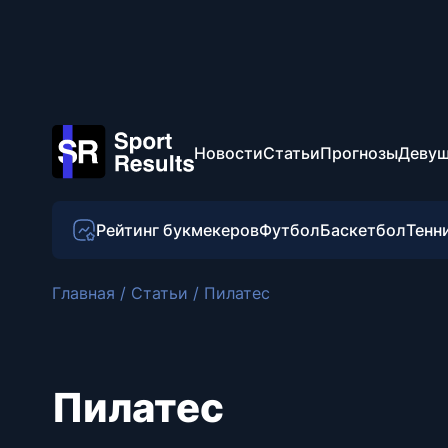
Новости
Статьи
Прогнозы
Девуш
Рейтинг букмекеров
Футбол
Баскетбол
Тенн
Главная
/
Статьи
/
Пилатес
Пилатес