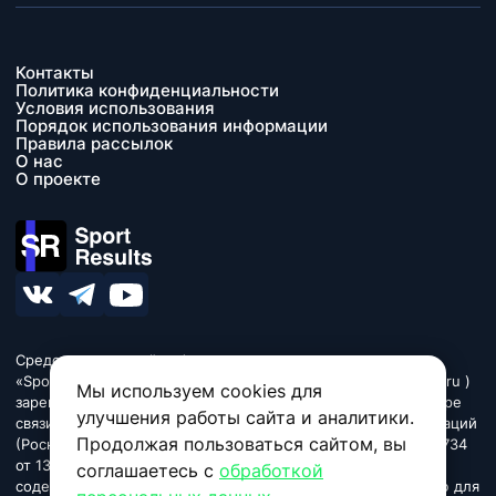
Контакты
Политика конфиденциальности
Условия использования
Порядок использования информации
Правила рассылок
О нас
О проекте
Средство массовой информации сетевое издание
«SportResults» (адрес в сети Интернет - www.sport-results.ru )
Мы используем cookies для
зарегистрировано Федеральной службой по надзору в сфере
улучшения работы сайта и аналитики.
связи, информационных технологий и массовых коммуникаций
Продолжая пользоваться сайтом, вы
(Роскомнадзор). Регистрационный номер ЭЛ № ФС 77 - 84734
от 13 марта 2023. Название «SportResults». Издание может
соглашаетесь с
обработкой
содержать информационную продукцию, предназначенную для