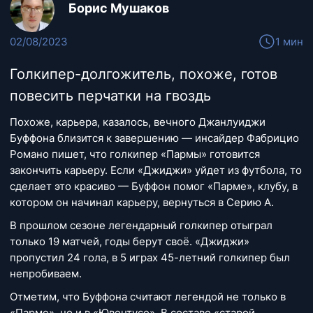
Борис Мушаков
02/08/2023
1 мин
Голкипер-долгожитель, похоже, готов
повесить перчатки на гвоздь
Похоже, карьера, казалось, вечного Джанлуиджи
Буффона близится к завершению — инсайдер Фабрицио
Романо пишет, что голкипер «Пармы» готовится
закончить карьеру. Если «Джиджи» уйдет из футбола, то
сделает это красиво — Буффон помог «Парме», клубу, в
котором он начинал карьеру, вернуться в Серию А.
В прошлом сезоне легендарный голкипер отыграл
только 19 матчей, годы берут своё. «Джиджи»
пропустил 24 гола, в 5 играх 45-летний голкипер был
непробиваем.
Отметим, что Буффона считают легендой не только в
«Парме», но и в «Ювентусе». В составе «старой