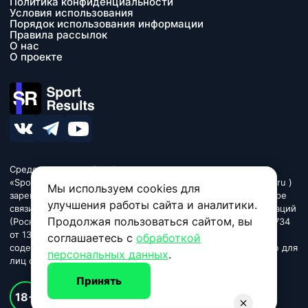
Политика конфиденциальности
Условия использования
Порядок использования информации
Правила рассылок
О нас
О проекте
Средство массовой информации сетевое издание
«SportResults» (адрес в сети Интернет - www.sport-results.ru )
Мы используем cookies для
зарегистрировано Федеральной службой по надзору в сфере
улучшения работы сайта и аналитики.
связи, информационных технологий и массовых коммуникаций
Продолжая пользоваться сайтом, вы
(Роскомнадзор). Регистрационный номер ЭЛ № ФС 77 - 84734
от 13 марта 2023. Название «SportResults». Издание может
соглашаетесь с
обработкой
содержать информационную продукцию, предназначенную для
персональных данных
.
лиц старше 18 лет.
Принять
© 2026 sport-results.ru
18+
Спортивные новости и события, результаты, обзоры игр