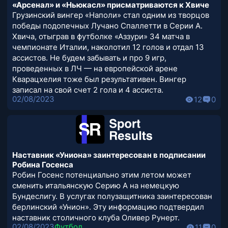
«Арсенал» и «Ньюкасл» присматриваются к Хвиче
Грузинский вингер «Наполи» стал одним из творцов
победы подопечных Лучано Спаллетти в Серии А.
Хвича, отыграв в футболке «Аззури» 34 матча в
чемпионате Италии, наколотил 12 голов и отдал 13
ассистов. Не будем забывать и про 9 игр,
проведенных в ЛЧ — на европейской арене
Кварацхелия тоже был результативен. Вингер
записал на свой счет 2 гола и 4 ассиста.
02/08/2023
12
0
Наставник «Униона» заинтересован в подписании
Робина Госенса
Робин Госенс потенциально этим летом может
сменить итальянскую Серию А на немецкую
Бундеслигу. В услугах полузащитника заинтересован
берлинский «Унион». Эту информацию подтвердил
наставник столичного клуба Оливер Рунерт.
02/08/2023
Футбол
11
0