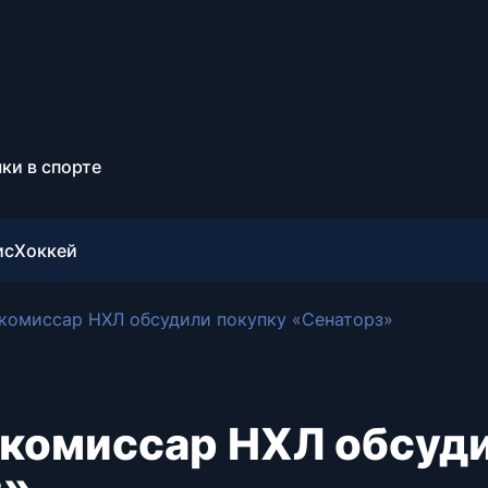
ки в спорте
ис
Хоккей
комиссар НХЛ обсудили покупку «Сенаторз»
 комиссар НХЛ обсуд
з»