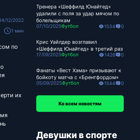
Тренера «Шеффилд Юнайтед»
удалили с поля за удар мячом по
14/12/2022
болельщикам
07/10/2025
Футбол
1534
0
1 мин
Крис Уайлдер возглавил
сом по
«Шеффилд Юнайтед» в третий раз
17/09/2025
Футбол
1426
0
во
Фанаты «Вест Хэма» призывают к
ля
бойкоту матча с «Брентфордом»
05/09/2025
Футбол
1544
0
мерти их
Ко всем новостям
емя
нь
Девушки в спорте