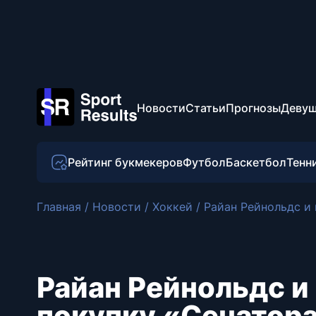
Новости
Статьи
Прогнозы
Девуш
Рейтинг букмекеров
Футбол
Баскетбол
Тенн
Главная
/
Новости
/
Хоккей
/
Райан Рейнольдс и 
Райан Рейнольдс и
покупку «Сенатор