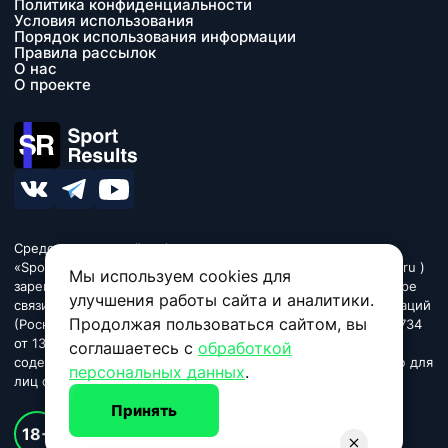
Политика конфиденциальности
Условия использования
Порядок использования информации
Правила рассылок
О нас
О проекте
Средство массовой информации сетевое издание
«SportResults» (адрес в сети Интернет - www.sport-results.ru )
Мы используем cookies для
зарегистрировано Федеральной службой по надзору в сфере
улучшения работы сайта и аналитики.
связи, информационных технологий и массовых коммуникаций
Продолжая пользоваться сайтом, вы
(Роскомнадзор). Регистрационный номер ЭЛ № ФС 77 - 84734
от 13 марта 2023. Название «SportResults». Издание может
соглашаетесь с
обработкой
содержать информационную продукцию, предназначенную для
персональных данных
.
лиц старше 18 лет.
Принять
© 2026 sport-results.ru
18+
Спортивные новости и события, результаты, обзоры игр