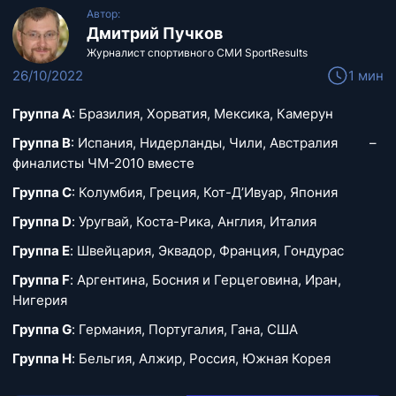
Автор:
Дмитрий Пучков
Журналист спортивного СМИ SportResults
26/10/2022
1 мин
Группа А
: Бразилия, Хорватия, Мексика, Камерун
Группа В
: Испания, Нидерланды, Чили, Австралия –
финалисты ЧМ-2010 вместе
Группа С
: Колумбия, Греция, Кот-Д’Ивуар, Япония
Группа D
: Уругвай, Коста-Рика, Англия, Италия
Группа E
: Швейцария, Эквадор, Франция, Гондурас
Группа F
: Аргентина, Босния и Герцеговина, Иран,
Нигерия
Группа G
: Германия, Португалия, Гана, США
Группа H
: Бельгия, Алжир, Россия, Южная Корея