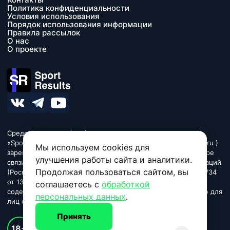
Политика конфиденциальности
Условия использования
Порядок использования информации
Правила рассылок
О нас
О проекте
Средство массовой информации сетевое издание
«SportResults» (адрес в сети Интернет - www.sport-results.ru )
Мы используем cookies для
зарегистрировано Федеральной службой по надзору в сфере
улучшения работы сайта и аналитики.
связи, информационных технологий и массовых коммуникаций
Продолжая пользоваться сайтом, вы
(Роскомнадзор). Регистрационный номер ЭЛ № ФС 77 - 84734
от 13 марта 2023. Название «SportResults». Издание может
соглашаетесь с
обработкой
содержать информационную продукцию, предназначенную для
персональных данных
.
лиц старше 18 лет.
Принять
© 2026 sport-results.ru
18+