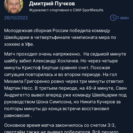
Дмитрий Пучков
Журналист спортивного СМИ SportResults
26/10/2022
1 мин
Молодежная сборная России победила команду
Швейцарии в четвертьфинале чемпионата мира по
хоккею в Уфе.
Матч проходил очень напряженно. На седьмой минуте
шайбу забил Александр Хохлачев. Но через четыре
минуты Кристоф Бертши сравнял счет. Похожая
ситуация повторилась и во втором периоде. На гол
Михаила Григоренко ровно через три минуты ответил
Мартин Несс. В третьем периоде, на 49-й минуте, Свен
Андригетто вывел вперед уже команду Швейцарии под
руководством Шона Симпсона, но Никита Кучеров за
полторы минуты до конца встречи восстановил
равновесие .
Основное время матча закончилось со счетом 3:3,
овертайм также не выявил победителя. Всё решило