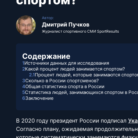
Автор:
Дмитрий Пучков
Журналист спортивного СМИ SportResults
Содержание
1
Источники данных для исследования
2
Какой процент людей занимается спортом?
2.1
Процент людей, которые занимаются спорто
3
Сколько в России спортсменов?
4
Общая статистика спорта в России
5
Статистика людей, занимающихся спортом в Рос
6
Заключение
В 2020 году президент России подписал
Ука
Согласно плану, ожидаемая продолжительно
которые систематически занимаются физкул