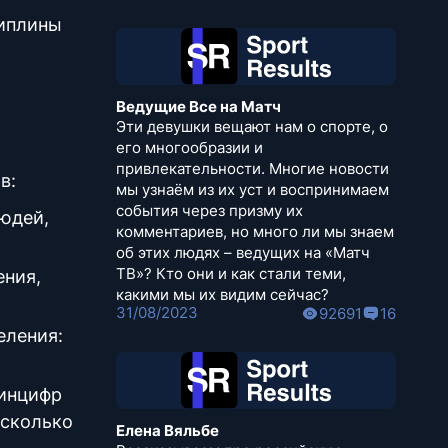
циплины
Ведущие Все на Матч
Эти девушки вещают нам о спорте, о
его многообразии и
привлекательности. Многие новости
в:
мы узнаём из их уст и воспринимаем
события через призму их
людей,
комментариев, но много ли мы знаем
об этих людях – ведущих на «Матч
ТВ»? Кто они и как стали теми,
ения,
какими мы их видим сейчас?
31/08/2023
92691
16
еления:
инцифр
 сколько
Елена Вяльбе