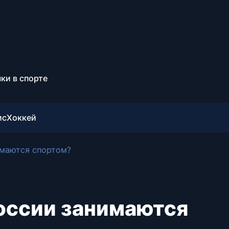
ки в спорте
ис
Хоккей
имаются спортом?
оссии занимаются