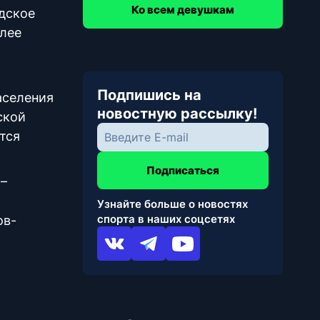
Ко всем девушкам
дское
олее
Подпишись на
аселения
новостную рассылку!
ской
тся
Подписаться
 –
Узнайте больше о новостях
спорта в наших соцсетях
ов-