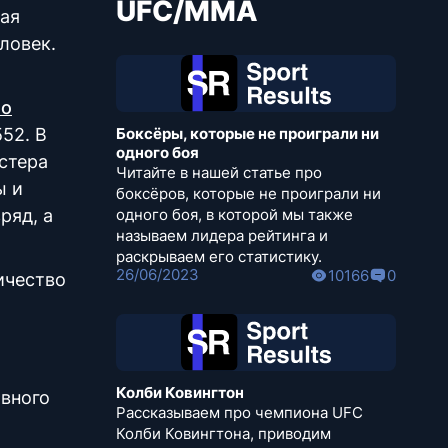
UFC/MMA
чая
ловек.
ло
52. В
Боксёры, которые не проиграли ни
одного боя
стера
Читайте в нашей статье про
ы и
боксёров, которые не проиграли ни
ряд, а
одного боя, в которой мы также
называем лидера рейтинга и
раскрываем его статистику.
26/06/2023
10166
0
ичество
Колби Ковингтон
ивного
Рассказываем про чемпиона UFC
Колби Ковингтона, приводим