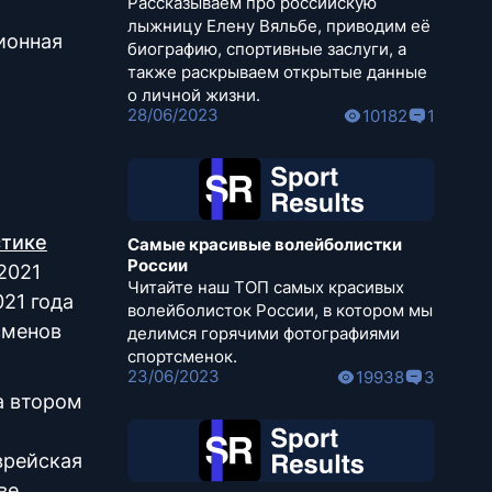
Рассказываем про российскую
лыжницу Елену Вяльбе, приводим её
ионная
биографию, спортивные заслуги, а
также раскрываем открытые данные
о личной жизни.
28/06/2023
10182
1
стике
Самые красивые волейболистки
России
2021
Читайте наш ТОП самых красивых
21 года
волейболисток России, в котором мы
сменов
делимся горячими фотографиями
спортсменок.
23/06/2023
19938
3
а втором
врейская
ве