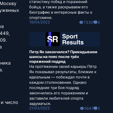
статистику побед и поражений
 Москву
бойца, а также раскрываем его
луженных
биографию и интересные факты о
спортсмене.
19/04/2023
7335
0
ке
 449,
09.
а
Петр Ян закончился? Прикидываем
шансы на пояс после трёх
поражений подряд
тника
На протяжении своей карьеры Пётр
а.
Ян показывал результаты, близкие к
идеальным — побеждал почти в
каждом столкновении. Однако
последние три боя подряд
закончились его поражением и
заставили любителей спорта
 и число
задуматься.
21/03/2023
5641
0