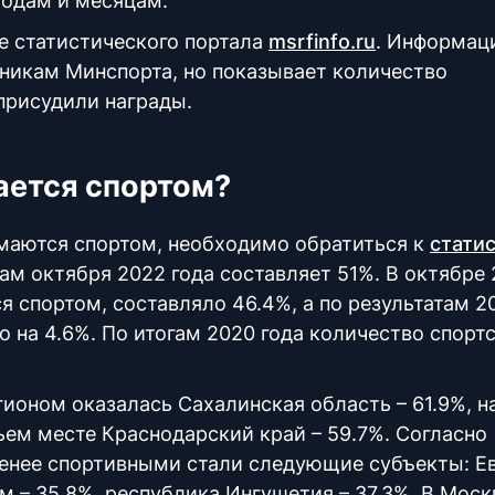
годам и месяцам.
е статистического портала
msrfinfo.ru
. Информац
никам Минспорта, но показывает количество
присудили награды.
ается спортом?
имаются спортом, необходимо обратиться к
стати
гам октября 2022 года составляет 51%. В октябре 
 спортом, составляло 46.4%, а по результатам 20
ло на 4.6%. По итогам 2020 года количество спорт
ионом оказалась Сахалинская область – 61.9%, н
ьем месте Краснодарский край – 59.7%. Согласно
менее спортивными стали следующие субъекты: Е
м – 35.8%, республика Ингушетия – 37.3%. В Моск