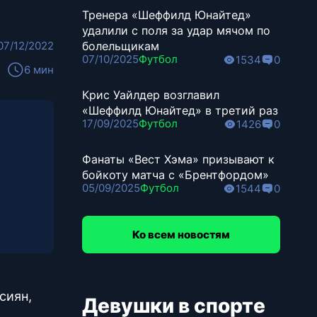
Тренера «Шеффилд Юнайтед»
удалили с поля за удар мячом по
07/12/2022
болельщикам
07/10/2025
Футбол
1534
0
6 мин
Крис Уайлдер возглавил
«Шеффилд Юнайтед» в третий раз
17/09/2025
Футбол
1426
0
Фанаты «Вест Хэма» призывают к
бойкоту матча с «Брентфордом»
05/09/2025
Футбол
1544
0
Ко всем новостям
сиян,
Девушки в спорте