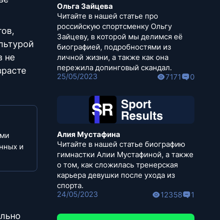
Ольга Зайцева
Читайте в нашей статье про
российскую спортсменку Ольгу
тов,
Зайцеву, в которой мы делимся её
ультурой
биографией, подробностями из
в не
личной жизни, а также как она
пережила допинговый скандал.
зрасте
25/05/2023
7171
0
Алия Мустафина
ими
Читайте в нашей статье биографию
нных и
гимнастки Алии Мустафиной, а также
о том, как сложилась тренерская
карьера девушки после ухода из
спорта.
24/05/2023
12358
1
ельно