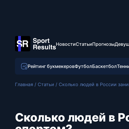
Новости
Статьи
Прогнозы
Девуш
Рейтинг букмекеров
Футбол
Баскетбол
Тенн
Главная
/
Статьи
/
Сколько людей в России зан
Сколько людей в Р
спортом?