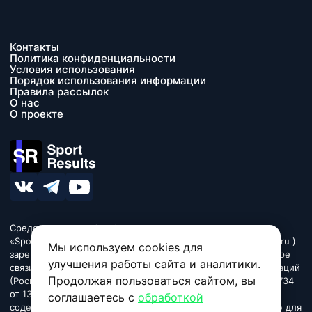
Контакты
Политика конфиденциальности
Условия использования
Порядок использования информации
Правила рассылок
О нас
О проекте
Средство массовой информации сетевое издание
«SportResults» (адрес в сети Интернет - www.sport-results.ru )
Мы используем cookies для
зарегистрировано Федеральной службой по надзору в сфере
улучшения работы сайта и аналитики.
связи, информационных технологий и массовых коммуникаций
Продолжая пользоваться сайтом, вы
(Роскомнадзор). Регистрационный номер ЭЛ № ФС 77 - 84734
от 13 марта 2023. Название «SportResults». Издание может
соглашаетесь с
обработкой
содержать информационную продукцию, предназначенную для