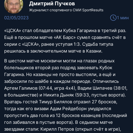
Дмитрий Пучков
Журналист спортивного СМИ SportResults
02/05/2023
1 мин
«ЦСКА» стал обладателем Кубка Гагарина в третий раз.
Ещё в прошлом матче «АК Барс» сумел сравнять счёт в
серии с «ЦСКА», ранее уступая 1:3. Судьба титула
решилась в заключительном матче в Казани.
В шестом матче москвичи могли на глазах родных
болельщиков второй раз подряд завоевать Кубок
Гагарина. Но казанцы не просто выстояли, а ещё и
забросили по шайбе в каждом периоде. Отличились
Артем Галимов (07:44, игра 4х4), Вадим Шипачев (38:01,
в большинстве) и Никита Дыняк (59:33, пустые ворота).
Вратарь гостей Тимур Билялов отразил 27 бросков,
тогда как его визави Адам Рейдеборн умудрился
пропустить два гола из 12 бросков казанцев (последний
гол забивался в пустые ворота). В седьмом матче
звездами стали: Кирилл Петров (открыл счёт в игре),