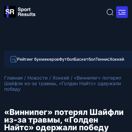
Рейтинг букмекеров
Футбол
Баскетбол
Теннис
Хоккей
Главная
/
Новости
/
Хоккей
/
«Виннипег» потерял
Шайфли из-за травмы, «Голден Найтс» одержали
победу
«Виннипег» потерял Шайфли
из-за травмы, «Голден
Найтс» одержали победу