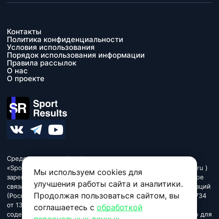
Контакты
Политика конфиденциальности
Условия использования
Порядок использования информации
Правила рассылок
О нас
О проекте
Средство массовой информации сетевое издание
«SportResults» (адрес в сети Интернет - www.sport-results.ru )
Мы используем cookies для
зарегистрировано Федеральной службой по надзору в сфере
улучшения работы сайта и аналитики.
связи, информационных технологий и массовых коммуникаций
Продолжая пользоваться сайтом, вы
(Роскомнадзор). Регистрационный номер ЭЛ № ФС 77 - 84734
от 13 марта 2023. Название «SportResults». Издание может
соглашаетесь с
обработкой
содержать информационную продукцию, предназначенную для