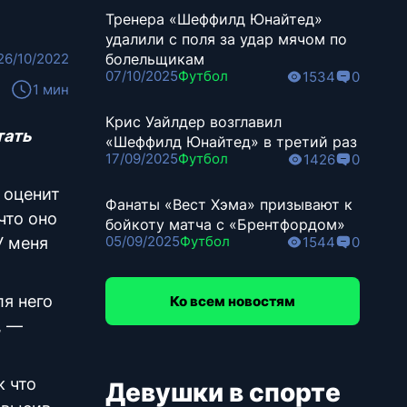
Тренера «Шеффилд Юнайтед»
удалили с поля за удар мячом по
26/10/2022
болельщикам
07/10/2025
Футбол
1534
0
1 мин
Крис Уайлдер возглавил
тать
«Шеффилд Юнайтед» в третий раз
17/09/2025
Футбол
1426
0
 оценит
Фанаты «Вест Хэма» призывают к
что оно
бойкоту матча с «Брентфордом»
05/09/2025
Футбол
У меня
1544
0
ля него
Ко всем новостям
, —
к что
Девушки в спорте