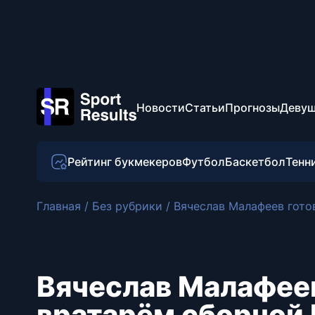
Новости
Статьи
Прогнозы
Девуш
Рейтинг букмекеров
Футбол
Баскетбол
Тенн
Главная
/
Без рубрики
/
Вячеслав Малафеев гото
Вячеслав Малафеев
вратарём сборной