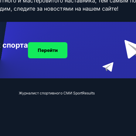
тного и мастеровитого наставника, тем самым п
идим, следите за новостями на нашем сайте!
 спорта
Перейти
Журналист спортивного СМИ SportResults