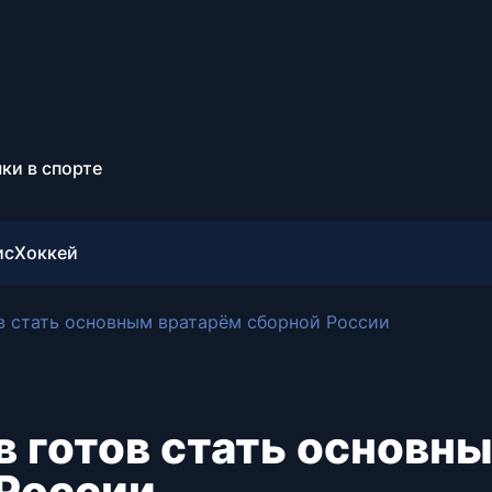
ки в спорте
ис
Хоккей
в стать основным вратарём сборной России
 готов стать основн
 России