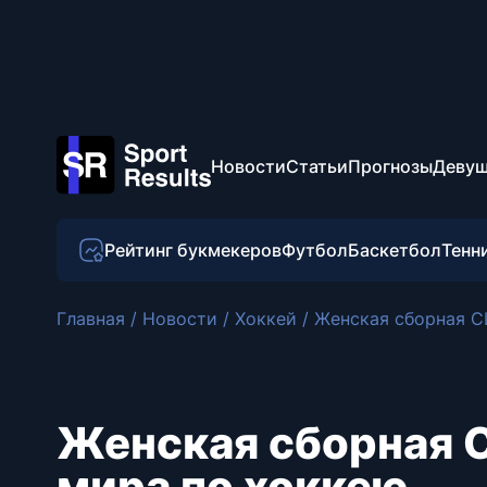
Новости
Статьи
Прогнозы
Девуш
Рейтинг букмекеров
Футбол
Баскетбол
Тенн
Главная
/
Новости
/
Хоккей
/
Женская сборная С
Женская сборная 
мира по хоккею