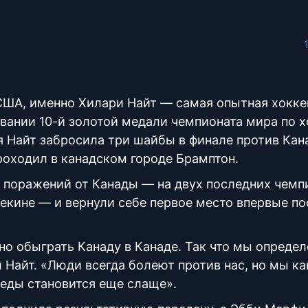
США, именно Хилари Найт — самая опытная хокке
вании 10-й золотой медали чемпионата мира по х
я Найт забросила три шайбы в финале против Кан
роходил в канадском городе Брамптон.
 поражений от Канады — на двух последних чемп
Пекине — и вернули себе первое место впервые по
но обыграть Канаду в Канаде. Так что мы опреде
Найт. «Люди всегда болеют против нас, но мы ка
беды становится еще слаще».