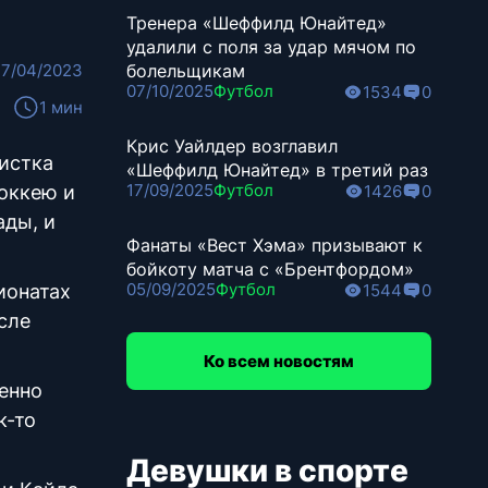
Тренера «Шеффилд Юнайтед»
удалили с поля за удар мячом по
17/04/2023
болельщикам
07/10/2025
Футбол
1534
0
1 мин
Крис Уайлдер возглавил
истка
«Шеффилд Юнайтед» в третий раз
17/09/2025
Футбол
оккею и
1426
0
ады, и
Фанаты «Вест Хэма» призывают к
бойкоту матча с «Брентфордом»
05/09/2025
Футбол
ионатах
1544
0
сле
Ко всем новостям
ленно
к-то
Девушки в спорте