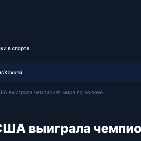
ки в спорте
ис
Хоккей
ША выиграла чемпионат мира по хоккею
США выиграла чемпио