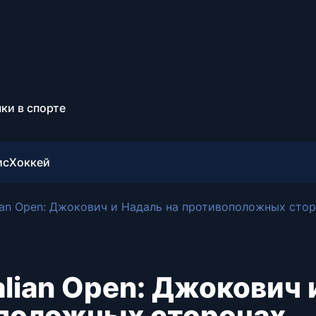
ки в спорте
ис
Хоккей
ian Open: Джокович и Надаль на противоположных сто
lian Open: Джокович 
оположных сторонах