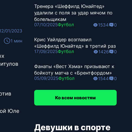
Тренера «Шеффилд Юнайтед»
удалили с поля за удар мячом по
болельщикам
07/10/2025
Футбол
1534
0
12/01/2023
Крис Уайлдер возглавил
1 мин
«Шеффилд Юнайтед» в третий раз
17/09/2025
Футбол
1426
0
ых
титулов
Фанаты «Вест Хэма» призывают к
бойкоту матча с «Брентфордом»
05/09/2025
Футбол
1544
0
отив
Ко всем новостям
кой Юле
Девушки в спорте