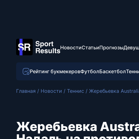
Новости
Статьи
Прогнозы
Девуш
Рейтинг букмекеров
Футбол
Баскетбол
Тенн
Главная
/
Новости
/
Теннис
/
Жеребьевка Austral
Жеребьевка Austra
Надаль на против