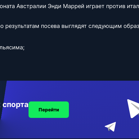
ната Австралии Энди Маррей играет против ита
о результатам посева выглядят следующим обра
льясима;
 спорта
Перейти