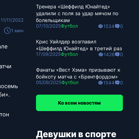
Тренера «Шеффилд Юнайтед»
удалили с поля за удар мячом по
11/11/2022
болельщикам
07/10/2025
Футбол
1534
0
1 мин
Крис Уайлдер возглавил
але
«Шеффилд Юнайтед» в третий раз
17/09/2025
Футбол
1426
0
атчи
Фанаты «Вест Хэма» призывают к
бойкоту матча с «Брентфордом»
05/09/2025
Футбол
1544
0
восемь
би».
Ко всем новостям
тон
Девушки в спорте