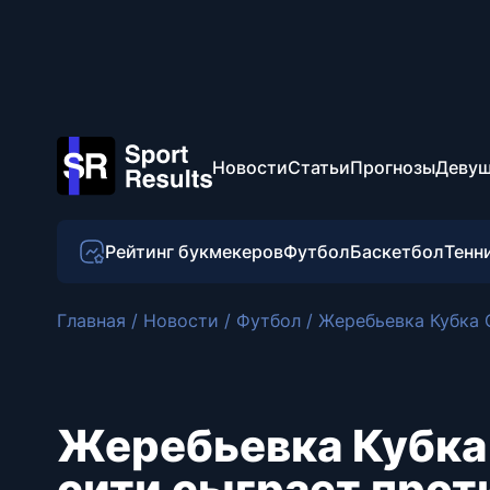
Новости
Статьи
Прогнозы
Девуш
Рейтинг букмекеров
Футбол
Баскетбол
Тенн
Главная
/
Новости
/
Футбол
/
Жеребьевка Кубка C
Жеребьевка Кубка
сити сыграет прот