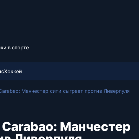
ки в спорте
ис
Хоккей
arabao: Манчестер сити сыграет против Ливерпуля
 Carabao: Манчестер
ив Ливерпуля