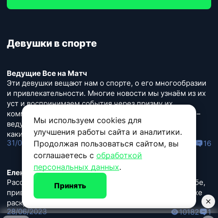
Девушки в спорте
Ведущие Все на Матч
Эти девушки вещают нам о спорте, о его многообразии
и привлекательности. Многие новости мы узнаём из их
уст и воспринимаем события через призму их
комментариев, но много ли мы знаем об этих людях –
Мы используем cookies для
ведущих на «Матч ТВ»? Кто они и как стали теми,
улучшения работы сайта и аналитики.
какими мы их видим сейчас?
31/08/2023
Продолжая пользоваться сайтом, вы
92691
16
соглашаетесь с
обработкой
персональных данных
.
Елена Вяльбе
Рассказываем про российскую лыжницу Елену Вяльбе,
Принять
приводим её биографию, спортивные заслуги, а также
раскрываем открытые данные о личной жизни.
28/06/2023
10182
1