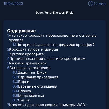
19/04/2023
12 мин
Фото: Runar Eilertsen, Flickr
Содержание
1
Что такое кроссфит: происхождение и основные
правила
1.1
История создания: кто придумал кроссфит?
2
Кроссфит: плюсы и минусы
3
Критика кроссфита
4
Противопоказания к занятиям кроссфитом
5
Режимы тренировок
6
Основные упражнения
6.1
Джампинг Джек
6.2
Взрывные приседания
6.3
Берпи
6.4
Взрывные отжимания
6.5
Планка
6.6
Медвежий шаг
6.7
Сит-ап
7
Кроссфит для начинающих: примеры WOD-