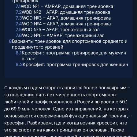
тренировок
7.1
WOD №1 – AMRAP, домашняя тренировка
7.2
WOD №2 – AFAP, домашняя тренировка
7.3
WOD №3 – AFAP, домашняя тренировка
7.4
WOD №4 – AFAP, домашняя тренировка
7.5
WOD №5 – AFAP, тренажерный зал
7.6
WOD №6 – AMRAP, тренажерный зал
8
Варианты тренировок для спортсменов среднего и
продвинутого уровней
8.1
Кроссфит: программа тренировок для мужчин
в зале
8.2
Кроссфит: программа тренировок для женщин
С каждым годом спорт становится более популярным –
за последние пять лет численность спортсменов-
любителей и профессионалов в России
выросла
с 50.1
до 69.9 млн человек. Одно из направлений, на которых
основывается современный функциональный тренинг, –
кроссфит. Разбираем, где и когда возник кроссфит, что
это за спорт и на каких принципах он основан. Также
приводим примеры упражнений и программ тренировок