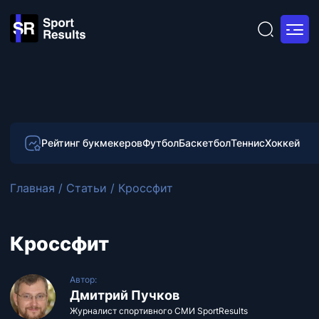
Рейтинг букмекеров
Футбол
Баскетбол
Теннис
Хоккей
Главная
/
Статьи
/
Кроссфит
Кроссфит
Автор:
Дмитрий Пучков
Журналист спортивного СМИ SportResults