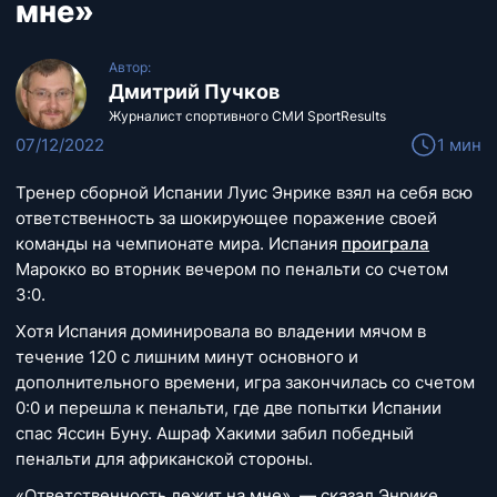
мне»
Автор:
Дмитрий Пучков
Журналист спортивного СМИ SportResults
07/12/2022
1 мин
Тренер сборной Испании Луис Энрике взял на себя всю
ответственность за шокирующее поражение своей
команды на чемпионате мира. Испания
проиграла
Марокко во вторник вечером по пенальти со счетом
3:0.
Хотя Испания доминировала во владении мячом в
течение 120 с лишним минут основного и
дополнительного времени, игра закончилась со счетом
0:0 и перешла к пенальти, где две попытки Испании
спас Яссин Буну. Ашраф Хакими забил победный
пенальти для африканской стороны.
«Ответственность лежит на мне», — сказал Энрике